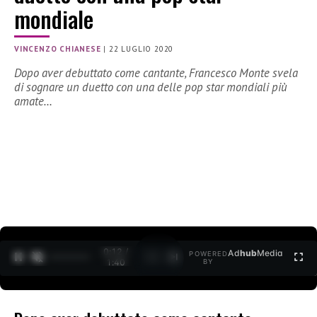
mondiale
VINCENZO CHIANESE
|
22 LUGLIO 2020
Dopo aver debuttato come cantante, Francesco Monte svela
di sognare un duetto con una delle pop star mondiali più
amate…
0:12 /
Ad
hub
Media
POWERED
1
/
2
1:40
BY