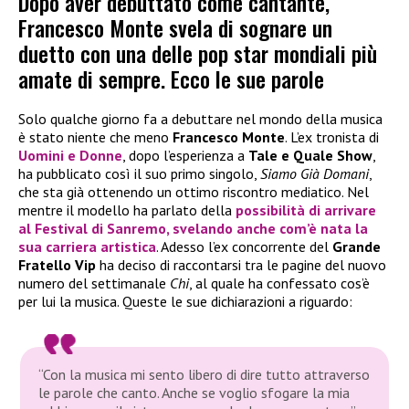
Dopo aver debuttato come cantante,
Francesco Monte svela di sognare un
duetto con una delle pop star mondiali più
amate di sempre. Ecco le sue parole
Solo qualche giorno fa a debuttare nel mondo della musica
è stato niente che meno
Francesco Monte
. L’ex tronista di
Uomini e Donne
, dopo l’esperienza a
Tale e Quale Show
,
ha pubblicato così il suo primo singolo,
Siamo Già Domani
,
che sta già ottenendo un ottimo riscontro mediatico. Nel
mentre il modello ha parlato della
possibilità di arrivare
al
Festival di Sanremo
, svelando anche com’è nata la
sua carriera artistica
. Adesso l’ex concorrente del
Grande
Fratello Vip
ha deciso di raccontarsi tra le pagine del nuovo
numero del settimanale
Chi
, al quale ha confessato cos’è
per lui la musica. Queste le sue dichiarazioni a riguardo:
“Con la musica mi sento libero di dire tutto attraverso
le parole che canto. Anche se voglio sfogare la mia