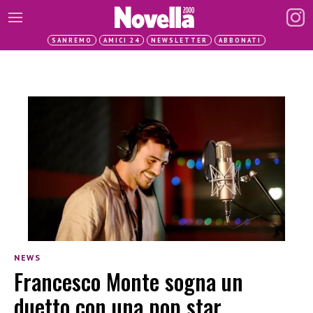
SANREMO
AMICI 24
NEWSLETTER
ABBONATI
NEWS
Francesco Monte sogna un
duetto con una pop star