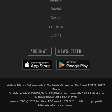
Reality
Social
Gossip
Sanremo
Cucina
ABBONATI
NEWSLETTER
Visibilia Editrice S.r.l.
con sede in Via Privata Giovannino De Grassi 12/12A, 20123
Milano.
Capitale sociale € 100.000,00 I.V. - C.F./P.IVA ed iscrizione alla C.C.I.A.A. di Milano
N.10269990965 - REA MI-2519578.
Novella 2000 © 2026. Iscritta al ROC con il n.37767. Tutti i diritti di proprietà
letteraria ed artistica riservati.