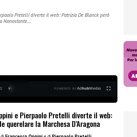
rpaolo Pretelli diverte il web: Patrizia De Blanck però
na Nonostante…
Ad
hub
Media
/
2
POWERED BY
pini e Pierpaolo Pretelli diverte il web:
ole querelare la Marchesa D’Aragona
di
Francesco Oppini
e di
Pierpaolo Pretelli
,