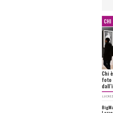
CHI
Chi 
foto
dall
LUCREZ
BigMa
Lazze