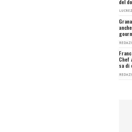
del d
LUCREZ
Grana
anche
gour
REDAZI
Franc
Chef 
sa di
REDAZI