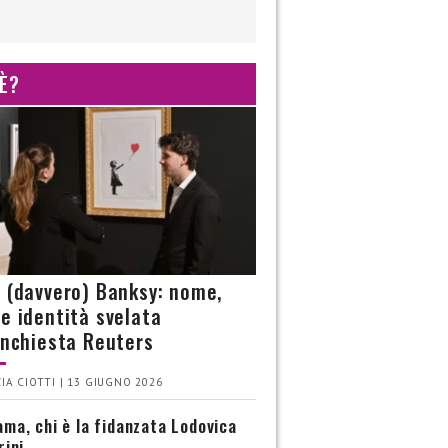
 È?
è (davvero) Banksy: nome,
 e identità svelata
’inchiesta Reuters
IA CIOTTI | 13 GIUGNO 2026
ma, chi è la fidanzata Lodovica
rini