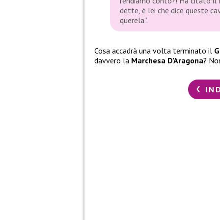
rendiamo conto?! Ha citato il f
dette, è lei che dice queste c
querela”.
Cosa accadrà una volta terminato il
G
davvero la
Marchesa D’Aragona
? Non
IN