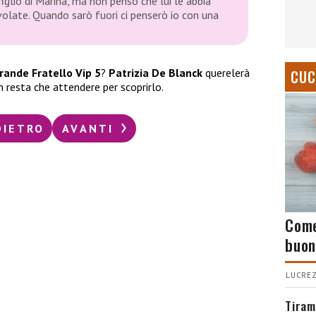
iglio di Marina, ma non penso che lui le abbia
avolate. Quando sarò fuori ci penserò io con una
rande Fratello Vip 5
?
Patrizia De Blanck
querelerà
CUC
 resta che attendere per scoprirlo.
DIETRO
AVANTI
Come
buon
LUCREZ
Tiram