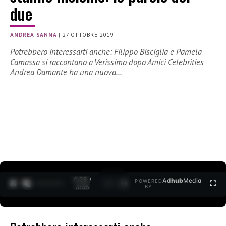
due
ANDREA SANNA
|
27 OTTOBRE 2019
Potrebbero interessarti anche: Filippo Bisciglia e Pamela
Camassa si raccontano a Verissimo dopo Amici Celebrities
Andrea Damante ha una nuova…
0:28 /
Ad
hub
Media
POWERED
1
/
2
3:35
BY