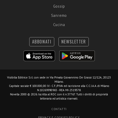
Gossip
Sanremo
Cucina
ABBONATI
NEWSLETTER
Visibilia Editrice S.r.l.
con sede in Via Privata Giovannino De Grassi 12/12A, 20123
Milano.
Capitale sociale € 100.000,00 I.V. - C.F./P.IVA ed iscrizione alla C.C.I.A.A. di Milano
N.10269990965 - REA MI-2519578.
Novella 2000 © 2026. Iscritta al ROC con il n.37767. Tutti i diritti di proprietà
letteraria ed artistica riservati.
CONTATTI
PRIVACY E COOKIES POLICY