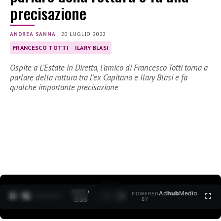
precisazione
ANDREA SANNA
|
20 LUGLIO 2022
FRANCESCO TOTTI
ILARY BLASI
Ospite a L’Estate in Diretta, l’amico di Francesco Totti torna a
parlare della rottura tra l’ex Capitano e Ilary Blasi e fa
qualche importante precisazione
0:27 /
Ad
hub
Media
POWERED
1
/
2
3:35
BY