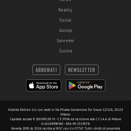
Reality
Social
Gossip
Sanremo
Cucina
ABBONATI
NEWSLETTER
Visibilia Editrice S.r.l.
con sede in Via Privata Giovannino De Grassi 12/12A, 20123
Milano.
Capitale sociale € 100.000,00 I.V. - C.F./P.IVA ed iscrizione alla C.C.I.A.A. di Milano
N.10269990965 - REA MI-2519578.
Novella 2000 © 2026. Iscritta al ROC con il n.37767. Tutti i diritti di proprietà