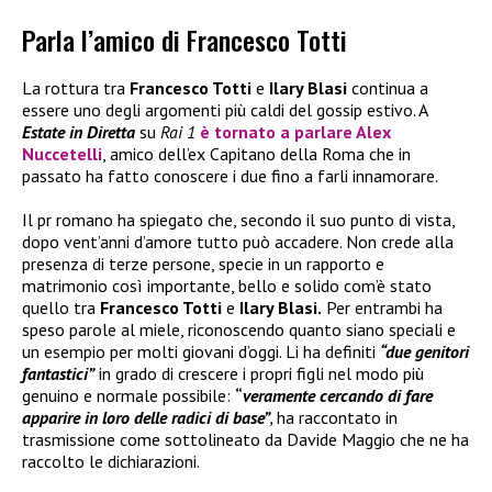
Parla l’amico di Francesco Totti
La rottura tra
Francesco Totti
e
Ilary Blasi
continua a
essere uno degli argomenti più caldi del gossip estivo. A
Estate in Diretta
su
Rai 1
è tornato a parlare
Alex
Nuccetelli
, amico dell’ex Capitano della Roma che in
passato ha fatto conoscere i due fino a farli innamorare.
Il pr romano ha spiegato che, secondo il suo punto di vista,
dopo vent’anni d’amore tutto può accadere. Non crede alla
presenza di terze persone, specie in un rapporto e
matrimonio così importante, bello e solido com’è stato
quello tra
Francesco Totti
e
Ilary Blasi.
Per entrambi ha
speso parole al miele, riconoscendo quanto siano speciali e
un esempio per molti giovani d’oggi. Li ha definiti
“due genitori
fantastici”
in grado di crescere i propri figli nel modo più
genuino e normale possibile:
“
veramente cercando di fare
apparire in loro delle radici di base”
,
ha raccontato in
trasmissione come sottolineato da Davide Maggio che ne ha
raccolto le dichiarazioni.