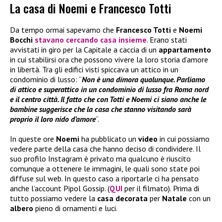
La casa di Noemi e Francesco Totti
Da tempo ormai sapevamo che
Francesco Totti
e
Noemi
Bocchi
stavano cercando casa insieme
. Erano stati
avvistati in giro per la Capitale a caccia di un
appartamento
in cui stabilirsi ora che possono vivere la loro storia d’amore
in libertà. Tra gli edifici visti spiccava un attico in un
condominio di lusso: “
Non è una dimora qualunque. Parliamo
di attico e superattico in un condominio di lusso fra Roma nord
e il centro città. Il fatto che con Totti e Noemi ci siano anche le
bambine suggerisce che la casa che stanno visitando sarà
proprio il loro nido d’amore
“.
In queste ore
Noemi
ha pubblicato un
video
in cui possiamo
vedere parte della casa che hanno deciso di condividere. Il
suo profilo Instagram è privato ma qualcuno è riuscito
comunque a ottenere le immagini, le quali sono state poi
diffuse sul web. In questo caso a riportarle ci ha pensato
anche l’account Pipol Gossip. (
QUI
per il filmato). Prima di
tutto possiamo vedere la
casa decorata
per
Natale
con un
albero
pieno di ornamenti e luci.