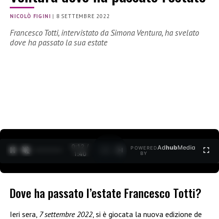
NICOLÒ FIGINI
|
8 SETTEMBRE 2022
Francesco Totti, intervistato da Simona Ventura, ha svelato
dove ha passato la sua estate
0:12 /
Ad
hub
Media
POWERED
1
/
2
1:40
BY
Dove ha passato l’estate Francesco Totti?
Ieri sera,
7 settembre 2022
, si è giocata la nuova edizione de