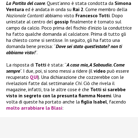
La Partita del cuore
. Quest’anno è stata condotta da
Simona
Ventura
ed è andata in onda su
Rai 2
. Come membro della
Nazionale Cantanti
abbiamo visto
Francesco Totti
. Dopo
un’estate al centro del
gossip
finalmente è tornato sul
campo da calcio. Poco prima del fischio d’inizio la conduttrice
ha fatto qualche domanda al calciatore. Prima di tutto gli
ha chiesto come si sentisse. In seguito, gli ha fatto una
domanda bene precisa: “
Dove sei stato quest’estate? non ti
abbiamo visto!
“.
La risposta di
Totti
è stata: “
A casa mia, A Sabaudia. Come
sempre
“. I due, poi, si sono messi a ridere (il
video
può essere
recuperato
QUI
). Una dichiarazione che cozzerebbe con le
rivelazioni fatte dal settimanale
Chi
. Ciò che rivela il
magazine, infatti, tra le altre cose è che
Totti si sarebbe
visto in segreto con la presunta fiamma Noemi
. Una
volta di queste ha portato anche la
figlia Isabel
, facendo
molto
arrabbiare la Blasi
: