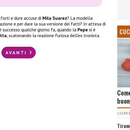
 forti e dure accuse di
Mila Suarez
? La modella
azione e per dare la sua versione dei fatti? In attesa di
 è successo qualche giorno fa, quando la
Pepe
si è
CUC
tta
, scatenando la reazione furiosa dell’ex tronista.
AVANTI
Come
buon
LUCREZ
Tiram