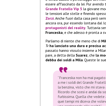
essere affascinato da lei. Pur avendo 
Grande Fratello Vip 5
la giovane mod
le tensioni alle stelle e finendo spesso
Zorzi
. Anche fuori dalla casa però se
ancora ora, pur essendo lontana dal lo
protagonisti del reality
. Tuttavia s
Franceska
, e che adesso è pronta a sv
Parliamo di niente che meno che di
Mi
Tv
ha lanciato una dura e precisa a
passato hanno vissuto insieme a Milan
pare, a detta della
Suarez
, che
la mod
debba dei soldi a Mila
. Queste le su
“Franceska non ha mai pagato l
a me i soldi del Grande Fratel
la benzina, visto che mi sta
Ricordo che scesi e andai da so
furbissima. Quella che vedete 
quei tempi mi diceva che volev