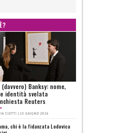
 È?
è (davvero) Banksy: nome,
 e identità svelata
’inchiesta Reuters
IA CIOTTI | 13 GIUGNO 2026
ma, chi è la fidanzata Lodovica
rini