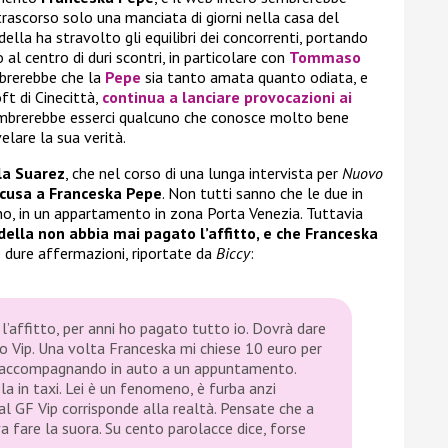
trascorso solo una manciata di giorni nella casa del
ella ha stravolto gli equilibri dei concorrenti, portando
 al centro di duri scontri, in particolare con
Tommaso
mbrerebbe che la
Pepe
sia tanto amata quanto odiata, e
ft di Cinecittà,
continua a lanciare provocazioni ai
embrerebbe esserci qualcuno che conosce molto bene
elare la sua verità.
la Suarez
, che nel corso di una lunga intervista per
Nuovo
ccusa a Franceska Pepe
. Non tutti sanno che le due in
o, in un appartamento in zona Porta Venezia. Tuttavia
ella non abbia mai pagato l’affitto, e che Franceska
e dure affermazioni, riportate da
Biccy
:
’affitto, per anni ho pagato tutto io. Dovrà dare
lo Vip. Una volta Franceska mi chiese 10 euro per
va accompagnando in auto a un appuntamento.
la in taxi. Lei è un fenomeno, è furba anzi
al GF Vip corrisponde alla realtà. Pensate che a
a fare la suora. Su cento parolacce dice, forse