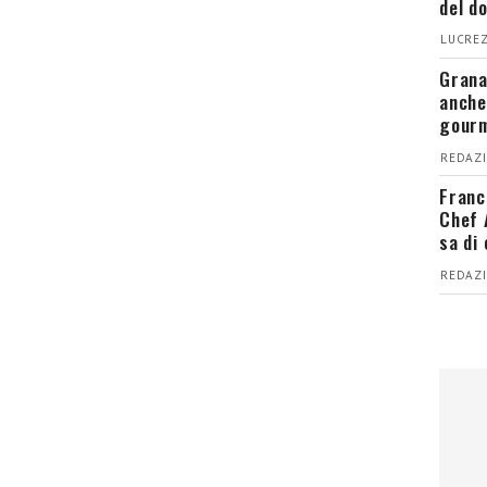
del d
LUCREZ
Grana
anche
gour
REDAZI
Franc
Chef 
sa di
REDAZI