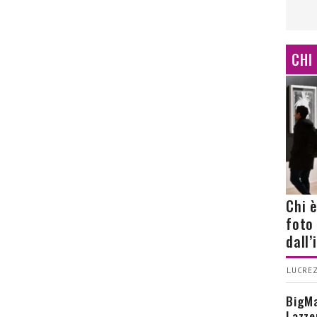
CHI
Chi 
foto
dall
LUCREZ
BigMa
Lazze