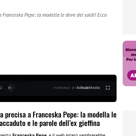
a Franceska Pepe: la modella le deve dei soldi! Ecco
Ad
hub
Media
/
2
POWERED BY
a precisa a Franceska Pepe: la modella le
accaduto e le parole dell’ex gieffina
omento
Franceska Pepe
, e il web intero sembrerebbe