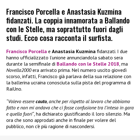
Francisco Porcella e Anastasia Kuzmina
fidanzati. La coppia innamorata a Ballando
con le Stelle, ma soprattutto fuori dagli
studi. Ecco cosa racconta il surfista.
Francisco Porcella
e
Anastasia Kuzmina
fidanzati. I due
hanno ufficializzato l’unione annunciandola sabato sera
durante la semifinale di
Ballando con le Stelle 2018
, ma
Novella2000
era arrivato prima. Nel numero uscito giovedì
scorso, infatti, Francisco già parlava della sua relazione con
la ballerina ucraina conosciuta sulla pista del programma di
RaiUno.
“Volevo essere
cauto
, anche per rispetto al lavoro che abbiamo
fatto e non mi andava che ci fosse confusione tra l’intesa in gara
e quella fuori
“
, ha dichiarato giustificando il loro silenzio. Ma
ora che sono approdati anche in finale per volere del
pubblico, non c’è più ragione di nascondersi.