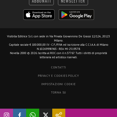
ABBONATI
NEWSLETTER
Visibilia Editrice S.r.l.
con sede in Via Privata Giovannino De Grassi 12/12A, 20123
Milano.
Capitale sociale € 100.000,00 I.V. - C.F./P.IVA ed iscrizione alla C.C.I.A.A. di Milano
N.10269990965 - REA MI-2519578.
Novella 2000 © 2026. Iscritta al ROC con il n.37767. Tutti i diritti di proprietà
letteraria ed artistica riservati.
CONTATTI
PRIVACY E COOKIES POLICY
IMPOSTAZIONI COOKIE
TORNA SU