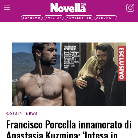
SANREMO
AMICI 24
NEWSLETTER
ABBONATI
GOSSIP
|
NEWS
Francisco Porcella innamorato di
Anastasia Kuzmina: ‘Intesa in