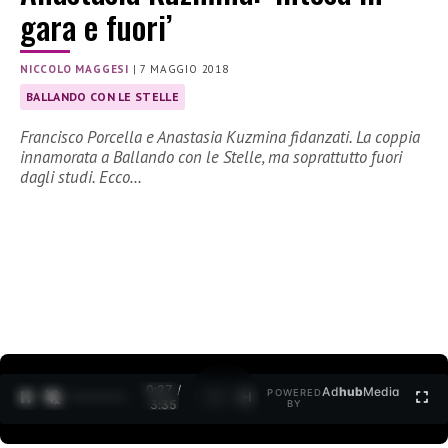
gara e fuori’
NICCOLO MAGGESI
|
7 MAGGIO 2018
BALLANDO CON LE STELLE
Francisco Porcella e Anastasia Kuzmina fidanzati. La coppia
innamorata a Ballando con le Stelle, ma soprattutto fuori
dagli studi. Ecco…
0:27 /
Ad
hub
Media
POWERED
1
/
2
3:35
BY