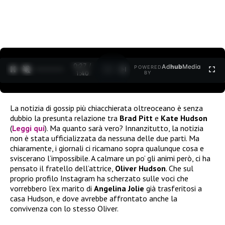
0:27 /
Ad
hub
Media
POWERED
1
/
2
1:40
BY
La notizia di gossip più chiacchierata oltreoceano è senza
dubbio la presunta relazione tra
Brad Pitt
e
Kate Hudson
(
Leggi qui
). Ma quanto sarà vero? Innanzitutto, la notizia
non è stata ufficializzata da nessuna delle due parti. Ma
chiaramente, i giornali ci ricamano sopra qualunque cosa e
sviscerano l’impossibile. A calmare un po’ gli animi però, ci ha
pensato il fratello dell’attrice,
Oliver Hudson
. Che sul
proprio profilo Instagram ha scherzato sulle voci che
vorrebbero l’ex marito di
Angelina Jolie
già trasferitosi a
casa Hudson, e dove avrebbe affrontato anche la
convivenza con lo stesso Oliver.