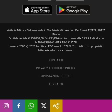
Visibilia Editrice S.r.l.
con sede in Via Privata Giovannino De Grassi 12/12A, 20123
Milano.
Capitale sociale € 100.000,00 I.V. - C.F./P.IVA ed iscrizione alla C.C.I.A.A. di Milano
N.10269990965 - REA MI-2519578.
Novella 2000 © 2026. Iscritta al ROC con il n.37767. Tutti i diritti di proprietà
letteraria ed artistica riservati.
CONTATTI
PRIVACY E COOKIES POLICY
IMPOSTAZIONI COOKIE
TORNA SU