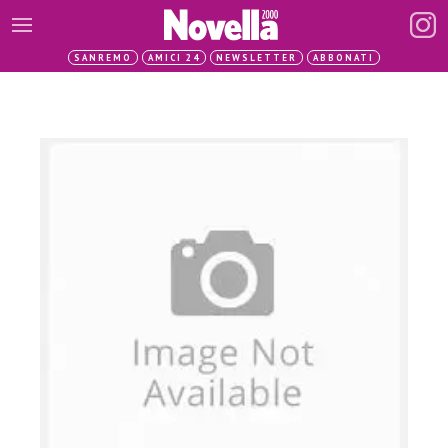
SANREMO
AMICI 24
NEWSLETTER
ABBONATI