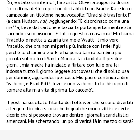
“Sì, è stato un inferno!”, ha scritto Oliver a supporto di una
foto di una delle copertine dei tabloid con Brad e Kate in cui
campeggia un titolone inequivocabile: “Brad si è trasferito!”
(a casa Hudson,
ndr
). Aggiungendo: “È disordinato come una
me**a, beve dal cartone e lascia la porta aperta mentre sta
facendo i suoi bisogni… E tutto questo a casa mia! Mi chiama
‘fratello’ e mette zizzania tra me e Wyatt, il mio vero
fratello, che ora non mi parla più. Insiste con i miei figli
perché lo chiamino ‘zio B’ e ha perso la mia bambina più
piccola sul molo di Santa Monica, lasciandola lì per due
giorni… mia madre ha iniziato a flirtare con lui e ora lei
indossa tutto il giorno leggere sottovesti che di solito usa
per dormire, aggirandosi per casa. Mio padre continua a dire:
‘Va bene, è Brad Pitt!’. Invece non va bene. Io ho bisogno di
tornare alla mia vita di prima. Lo caccerò”…
Il post ha suscitato l’ilarità dei follower, che si sono divertiti
a leggere l’ironica storia che in qualche modo zittisce certe
dicerie che si possono trovare dentro i giornali scandalistici
americani. Ma scherzando, un po’ di verità là in mezzo ci sarà?