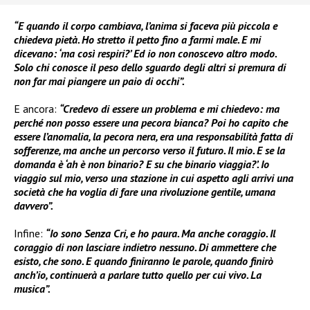
“E quando il corpo cambiava, l’anima si faceva più piccola e
chiedeva pietà. Ho stretto il petto fino a farmi male. E mi
dicevano: ‘ma così respiri?’ Ed io non conoscevo altro modo.
Solo chi conosce il peso dello sguardo degli altri si premura di
non far mai piangere un paio di occhi”.
E ancora:
“Credevo di essere un problema e mi chiedevo: ma
perché non posso essere una pecora bianca? Poi ho capito che
essere l’anomalia, la pecora nera, era una responsabilità fatta di
sofferenze, ma anche un percorso verso il futuro. Il mio. E se la
domanda è ‘ah è non binario? E su che binario viaggia?’. Io
viaggio sul mio, verso una stazione in cui aspetto agli arrivi una
società che ha voglia di fare una rivoluzione gentile, umana
davvero”.
Infine:
“Io sono Senza Cri, e ho paura. Ma anche coraggio. Il
coraggio di non lasciare indietro nessuno. Di ammettere che
esisto, che sono. E quando finiranno le parole, quando finirò
anch’io, continuerà a parlare tutto quello per cui vivo. La
musica”.