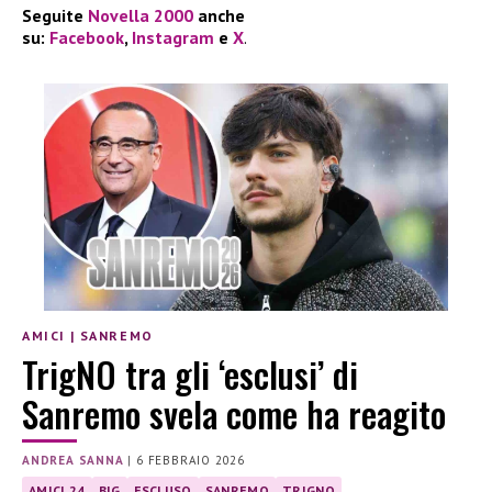
Seguite
Novella 2000
anche
su:
Facebook
,
Instagram
e
X
.
AMICI
|
SANREMO
TrigNO tra gli ‘esclusi’ di
Sanremo svela come ha reagito
ANDREA SANNA
|
6 FEBBRAIO 2026
AMICI 24
BIG
ESCLUSO
SANREMO
TRIGNO