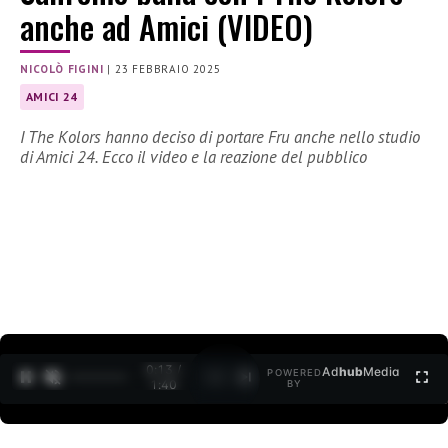
anche ad Amici (VIDEO)
NICOLÒ FIGINI
|
23 FEBBRAIO 2025
AMICI 24
I The Kolors hanno deciso di portare Fru anche nello studio
di Amici 24. Ecco il video e la reazione del pubblico
0:14 /
Ad
hub
Media
POWERED
1
/
2
1:40
BY