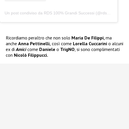
Un post condiviso da RDS 100% Grandi Successi (@rds_official)
Ricordiamo peraltro che non solo
Maria De Filippi,
ma
anche
Anna Pettinelli,
così come
Lorella Cuccarini
o alcuni
ex di
Amici
come
Daniele
o
TrigNO
, si sono complimentati
con
Nicolò Filippucci.