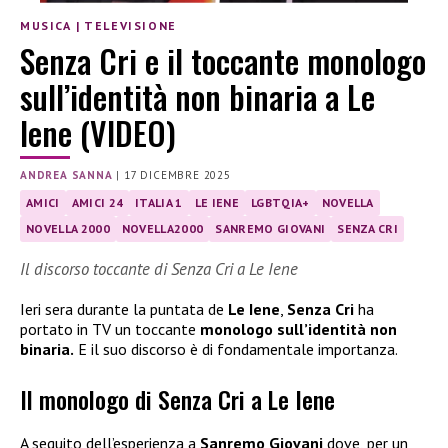
MUSICA
|
TELEVISIONE
Senza Cri e il toccante monologo
sull’identità non binaria a Le
Iene (VIDEO)
ANDREA SANNA
|
17 DICEMBRE 2025
AMICI
AMICI 24
ITALIA 1
LE IENE
LGBTQIA+
NOVELLA
NOVELLA 2000
NOVELLA2000
SANREMO GIOVANI
SENZA CRI
Il discorso toccante di Senza Cri a Le Iene
Ieri sera durante la puntata de
Le Iene
,
Senza Cri
ha
portato in TV un toccante
monologo sull’identità non
binaria.
E il suo discorso è di fondamentale importanza.
Il monologo di Senza Cri a Le Iene
A seguito dell’esperienza a
Sanremo Giovani
dove, per un