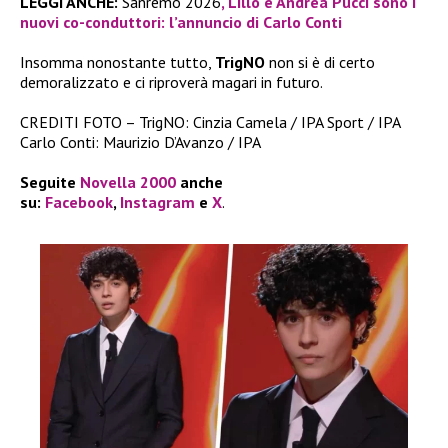
LEGGI ANCHE:
Sanremo 2026
, Lillo e Andrea Pucci sono i
nuovi co-conduttori: l’annuncio di Carlo Conti
Insomma nonostante tutto,
TrigNO
non si è di certo
demoralizzato e ci riproverà magari in futuro.
CREDITI FOTO – TrigNO: Cinzia Camela / IPA Sport / IPA
Carlo Conti: Maurizio D’Avanzo / IPA
Seguite
Novella 2000
anche
su:
Facebook
,
Instagram
e
X
.