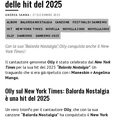
delle hit del 2025
ANDREA SANNA
|
27 DICEMBRE 2025
ALBUM
BALORDA NOSTALGIA
CANZONE
FESTIVAL DI SANREMO
HIT
NEW YORK TIMES
NOVELLA
NOVELLA 2000
NOVELLA2000
OLLY
SANREMO
SANREMO 2025
Con la sua “Balorda Nostalgia”, Olly conquista anche il New
York Times!
Il cantautore genovese
Olly
è stato celebrato dal
New York
Times
per la sua hit del 2025
“Balorda Nostalgia”
. Un
traguardo che si era già ripetuto con i
Maneskin
e
Angelina
Mango.
Olly sul New York Times: Balorda Nostalgia
è una hit del 2025
Un vero trionfo per il cantautore
Olly
, che con la sua
canzone
“Balorda Nostalgia”
ha conquistato il
New York