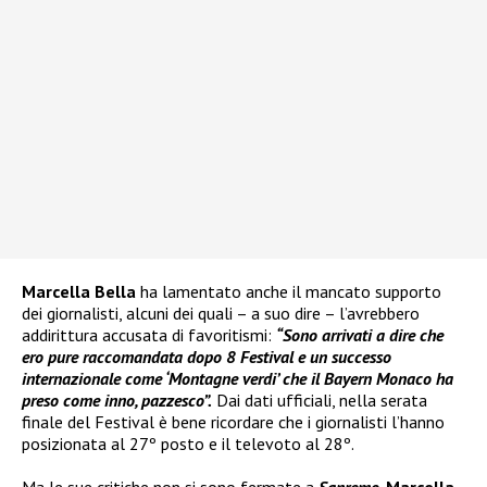
Marcella Bella
ha lamentato anche il mancato supporto
dei giornalisti, alcuni dei quali – a suo dire – l’avrebbero
addirittura accusata di favoritismi:
“Sono arrivati a dire che
ero pure raccomandata dopo 8 Festival e un successo
internazionale come ‘Montagne verdi’ che il Bayern Monaco ha
preso come inno, pazzesco”.
Dai dati ufficiali, nella serata
finale del Festival è bene ricordare che i giornalisti l’hanno
posizionata al 27º posto e il televoto al 28º.
Ma le sue critiche non si sono fermate a
Sanremo
.
Marcella