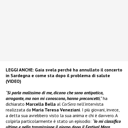
LEGGI ANCHE:
Gaia svela perché ha annullato il concerto
in Sardegna e come sta dopo il problema di salute
(VIDEO)
“
Si parla malissimo di me, dicono che sono antipatica,
arrogante, ma non mi conoscono, hanno preconcetti
,”
ha
dichiarato
Marcella Bella
al
CorSera
nell’intervista
realizzata da
Maria Teresa Veneziani
.
I più giovani, invece,
a detta sua avrebbero visto la sua anima e chi è davvero. A
colpirla particolarmente è stato un episodio:
“
Io mi classifico
ultima e nella trasmissione il giorno dopo il Festival Mara