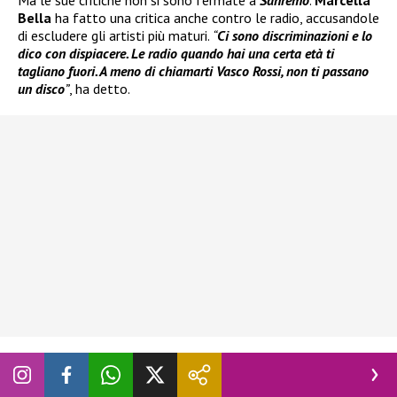
Bella
ha fatto una critica anche contro le radio, accusandole
di escludere gli artisti più maturi.
“
Ci sono discriminazioni e lo
dico con dispiacere. Le radio quando hai una certa età ti
tagliano fuori. A meno di chiamarti Vasco Rossi, non ti passano
un disco
”
, ha detto.
A dare un’altra versione della storia, fronte radio, è
intervenuto il giornalista e conduttore radiofonico
Alvise