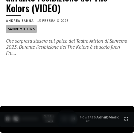
Kolors (VIDEO)
ANDREA SANNA
|
15 FEBBRAIO 2025
SANREMO 2025
Che sorpresa stasera sul palco del Teatro Ariston di Sanremo
2025. Durante l’esibizione dei The Kolors è sbucato fuori
Fru…
0:14 /
Ad
hub
Media
POWERED
1
/
2
1:40
BY