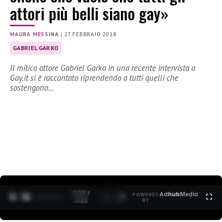
attori più belli siano gay»
MAURA MESSINA
|
27 FEBBRAIO 2018
GABRIEL GARKO
Il mitico attore Gabriel Garko in una recente intervista a
Gay.it si è raccontato riprendendo a tutti quelli che
sostengono…
0:30 /
Ad
hub
Media
POWERED
1
/
2
3:35
BY