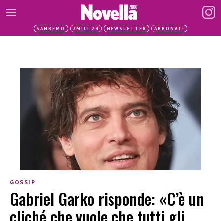
SANREMO
AMICI 24
NEWSLETTER
ABBONATI
GOSSIP
Gabriel Garko risponde: «C’è un
cliché che vuole che tutti gli