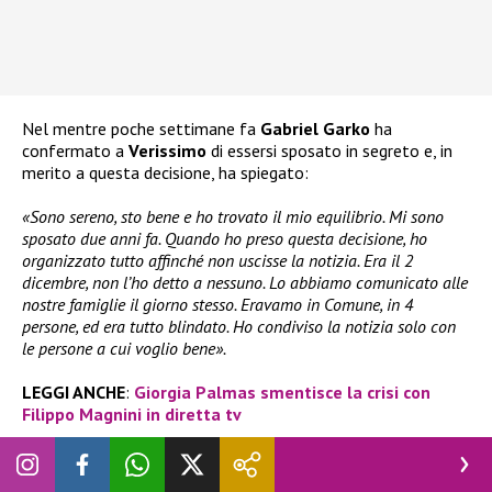
Nel mentre poche settimane fa
Gabriel Garko
ha
confermato a
Verissimo
di essersi sposato in segreto e, in
merito a questa decisione, ha spiegato:
«Sono sereno, sto bene e ho trovato il mio equilibrio. Mi sono
sposato due anni fa. Quando ho preso questa decisione, ho
organizzato tutto affinché non uscisse la notizia. Era il 2
dicembre, non l’ho detto a nessuno. Lo abbiamo comunicato alle
nostre famiglie il giorno stesso. Eravamo in Comune, in 4
persone, ed era tutto blindato. Ho condiviso la notizia solo con
le persone a cui voglio bene».
LEGGI ANCHE
:
Giorgia Palmas smentisce la crisi con
Filippo Magnini in diretta tv
Seguite
Novella 2000
anche
su:
Facebook
,
Instagram
e
X