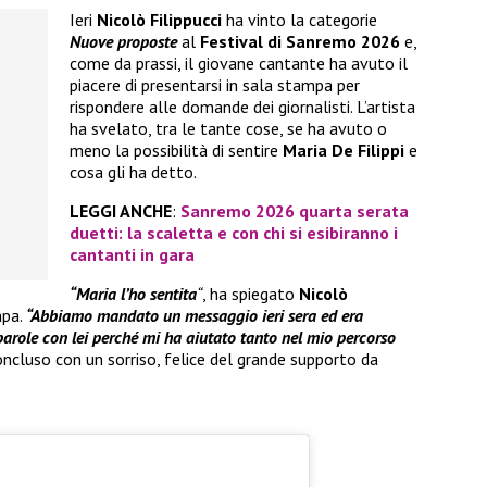
Ieri
Nicolò Filippucci
ha vinto la categorie
Nuove proposte
al
Festival di Sanremo 2026
e,
come da prassi, il giovane cantante ha avuto il
piacere di presentarsi in sala stampa per
rispondere alle domande dei giornalisti. L’artista
ha svelato, tra le tante cose, se ha avuto o
meno la possibilità di sentire
Maria De Filippi
e
cosa gli ha detto.
LEGGI ANCHE
:
Sanremo 2026 quarta serata
duetti: la scaletta e con chi si esibiranno i
cantanti in gara
“Maria l’ho sentita
“
, ha spiegato
Nicolò
mpa.
“Abbiamo mandato un messaggio ieri sera ed era
arole con lei perché mi ha aiutato tanto nel mio percorso
oncluso con un sorriso, felice del grande supporto da