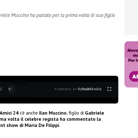
riele Muccino ha parlato per la prima volta di suo figlio
Ad
hub
Media
/
2
POWERED BY
Amici 24
c’è anche
Ilan Muccino
, figlio di
Gabriele
ima volta il celebre regista ha commentato la
ent show
di
Maria De Filippi
.