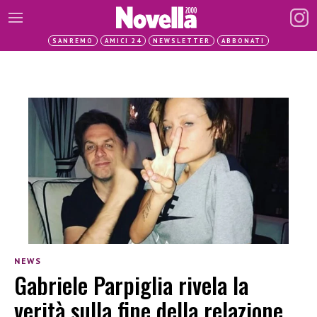
SANREMO
AMICI 24
NEWSLETTER
ABBONATI
NEWS
Gabriele Parpiglia rivela la
verità sulla fine della relazione