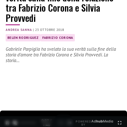
tra Fabrizio Corona e Silvia
Provvedi
ANDREA SANNA
|
23 OTTOBRE 2018
BELEN RODRIGUEZ
FABRIZIO CORONA
Gabriele Parpiglia ha svelato la sua verità sulla fine della
storia d’amore tra Fabrizio Corona e Silvia Provvedi. La
storia…
0:27 /
Ad
hub
Media
POWERED
1
/
2
1:40
BY