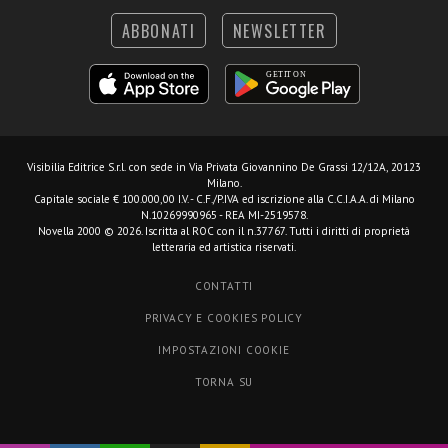
ABBONATI
NEWSLETTER
Visibilia Editrice S.r.l.
con sede in Via Privata Giovannino De Grassi 12/12A, 20123
Milano.
Capitale sociale € 100.000,00 I.V. - C.F./P.IVA ed iscrizione alla C.C.I.A.A. di Milano
N.10269990965 - REA MI-2519578.
Novella 2000 © 2026. Iscritta al ROC con il n.37767. Tutti i diritti di proprietà
letteraria ed artistica riservati.
CONTATTI
PRIVACY E COOKIES POLICY
IMPOSTAZIONI COOKIE
TORNA SU