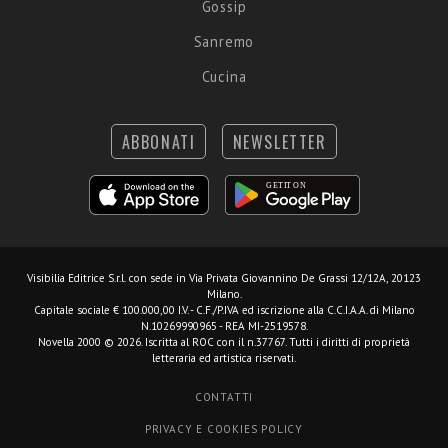
Gossip
Sanremo
Cucina
ABBONATI
NEWSLETTER
Visibilia Editrice S.r.l.
con sede in Via Privata Giovannino De Grassi 12/12A, 20123
Milano.
Capitale sociale € 100.000,00 I.V. - C.F./P.IVA ed iscrizione alla C.C.I.A.A. di Milano
N.10269990965 - REA MI-2519578.
Novella 2000 © 2026. Iscritta al ROC con il n.37767. Tutti i diritti di proprietà
letteraria ed artistica riservati.
CONTATTI
PRIVACY E COOKIES POLICY