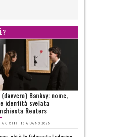
 È?
è (davvero) Banksy: nome,
 e identità svelata
’inchiesta Reuters
IA CIOTTI | 13 GIUGNO 2026
ma, chi è la fidanzata Lodovica