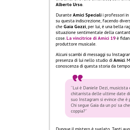
Alberto Urso
.
Durante
Amici Speciali
i professori in
su questa indiscrezione, facendo dive
che
Gaia Gozzi
, per lui, è una bella 
situazione sentimentale della cantant
cose.
La vincitrice di
Amici 19
è fida
produttore musicale.
Alcuni scambi di messaggi su Instagr
presenza di lui nello studio di
Amici
. 
conoscenza di questa storia da tempo,
“Lui è Daniele Dezi, musicista
chitarrista delle ultime date 
suo Instagram si evince che è 
Chi segue Gaia da un po’ sa ch
coppia?”
Dunque il mistero è svelato. Tanti aug