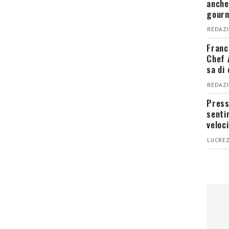
anche
gour
REDAZI
Franc
Chef 
sa di
REDAZI
Press
senti
veloci
LUCREZ