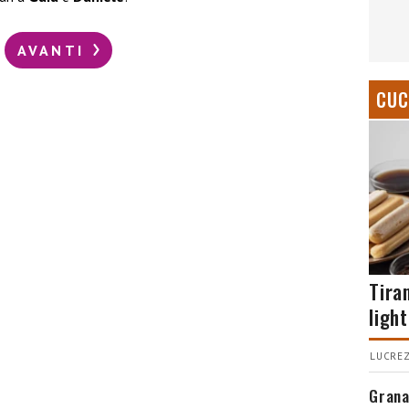
AVANTI
CUC
Tira
light
LUCREZ
Grana