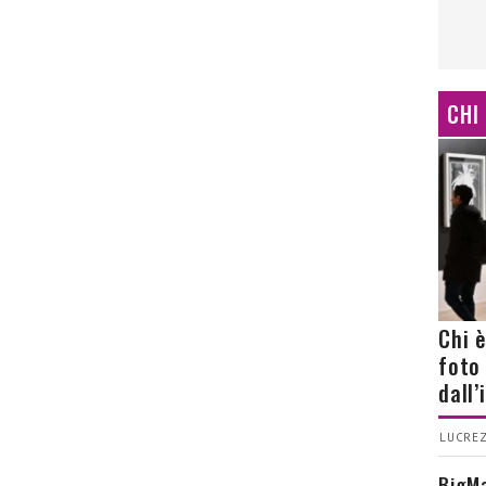
CHI
Chi 
foto
dall
LUCREZ
BigMa