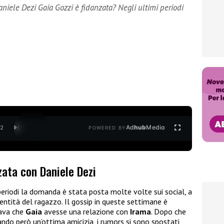
aniele Dezi Gaia Gozzi è fidanzata? Negli ultimi periodi
Ad
hub
Media
/
2
POWERED BY
zata con Daniele Dezi
periodi la domanda è stata posta molte volte sui social, a
dentità del ragazzo. Il gossip in queste settimane è
sava che
Gaia
avesse una relazione con
Irama
. Dopo che
o però un’ottima amicizia, i rumors si sono spostati