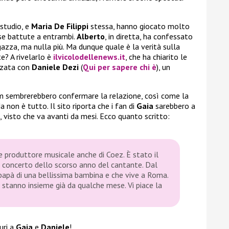
 studio, e
Maria De Filippi
stessa, hanno giocato molto
rse battute a entrambi.
Alberto
, in diretta, ha confessato
ragazza, ma nulla più. Ma dunque quale è la verità sulla
e? A rivelarlo è
ilvicolodellenews.it
, che ha chiarito le
nzata con
Daniele Dezi
(
Qui per sapere chi è
), un
am sembrerebbero confermare la relazione, così come la
Ma non è tutto. Il sito riporta che i fan di
Gaia
sarebbero a
 visto che va avanti da mesi. Ecco quanto scritto:
 e produttore musicale anche di Coez. È stato il
di concerto dello scorso anno del cantante. Dal
papà di una bellissima bambina e che vive a Roma.
e stanno insieme già da qualche mese. Vi piace la
uri a
Gaia
e
Daniele
!