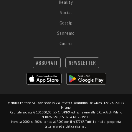
Reality
Social
Gossip
Sanremo
Cucina
ABBONATI
NEWSLETTER
Visibilia Editrice S.r.l.
con sede in Via Privata Giovannino De Grassi 12/12A, 20123
Milano.
Capitale sociale € 100.000,00 I.V. - C.F./P.IVA ed iscrizione alla C.C.I.A.A. di Milano
N.10269990965 - REA MI-2519578.
Novella 2000 © 2026. Iscritta al ROC con il n.37767. Tutti i diritti di proprietà
letteraria ed artistica riservati.