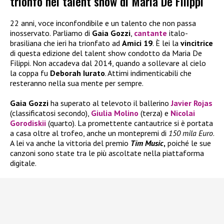
trionfo nel talent show di Maria De Filippi
22 anni, voce inconfondibile e un talento che non passa
inosservato. Parliamo di
Gaia Gozzi
,
cantante
italo-
brasiliana che ieri ha trionfato ad
Amici 19
. È lei la
vincitrice
di questa edizione del talent show condotto da Maria De
Filippi. Non accadeva dal 2014, quando a sollevare al cielo
la coppa fu
Deborah Iurato
. Attimi indimenticabili che
resteranno nella sua mente per sempre.
Gaia Gozzi
ha superato al televoto il ballerino
Javier Rojas
(classificatosi secondo),
Giulia Molino
(terza) e
Nicolai
Gorodiskii
(quarto). La promettente cantautrice si è portata
a casa oltre al trofeo, anche un montepremi di
150 mila Euro
.
A lei va anche la vittoria del premio
Tim
Music
,
poiché le sue
canzoni sono state tra le più ascoltate nella piattaforma
digitale.