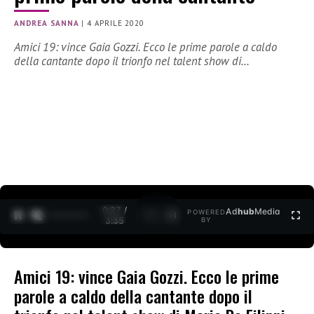
ANDREA SANNA
|
4 APRILE 2020
Amici 19: vince Gaia Gozzi. Ecco le prime parole a caldo
della cantante dopo il trionfo nel talent show di…
0:27 /
Ad
hub
Media
POWERED
1
/
2
3:35
BY
Amici 19: vince Gaia Gozzi. Ecco le prime
parole a caldo della cantante dopo il