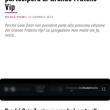
Vip
NICOLÒ FIGINI
|
12 GENNAIO 2021
Perché Gaia Zorzi non prenderà parte alla prossima edizione
del Grande Fratello Vip? La spiegazione Non molte ore fa,
nella…
0:27 /
Ad
hub
Media
POWERED
1
/
2
3:35
BY