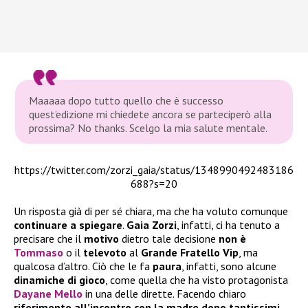
Maaaaa dopo tutto quello che è successo
quest’edizione mi chiedete ancora se parteciperò alla
prossima? No thanks. Scelgo la mia salute mentale.
https://twitter.com/zorzi_gaia/status/1348990492483186
688?s=20
Un risposta già di per sé chiara, ma che ha voluto comunque
continuare a spiegare
.
Gaia Zorzi
, infatti, ci ha tenuto a
precisare che il
motivo
dietro tale decisione
non è
Tommaso
o il
televoto
al
Grande Fratello Vip
, ma
qualcosa d’altro. Ciò che le fa
paura
, infatti, sono alcune
dinamiche di gioco
, come quella che ha visto protagonista
Dayane Mello
in una delle dirette. Facendo chiaro
riferimento all’incontro con la madre dopo tantissimi