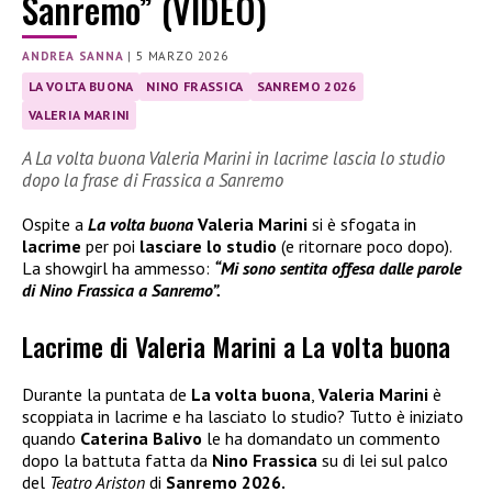
Sanremo” (VIDEO)
ANDREA SANNA
|
5 MARZO 2026
LA VOLTA BUONA
NINO FRASSICA
SANREMO 2026
VALERIA MARINI
A La volta buona Valeria Marini in lacrime lascia lo studio
dopo la frase di Frassica a Sanremo
Ospite a
La volta buona
Valeria Marini
si è sfogata in
lacrime
per poi
lasciare lo studio
(e ritornare poco dopo).
La showgirl ha ammesso:
“Mi sono sentita offesa dalle parole
di Nino Frassica a Sanremo”.
Lacrime di Valeria Marini a La volta buona
Durante la puntata de
La volta buona
,
Valeria Marini
è
scoppiata in lacrime e ha lasciato lo studio? Tutto è iniziato
quando
Caterina Balivo
le ha domandato un commento
dopo la battuta fatta da
Nino Frassica
su di lei sul palco
del
Teatro Ariston
di
Sanremo 2026.