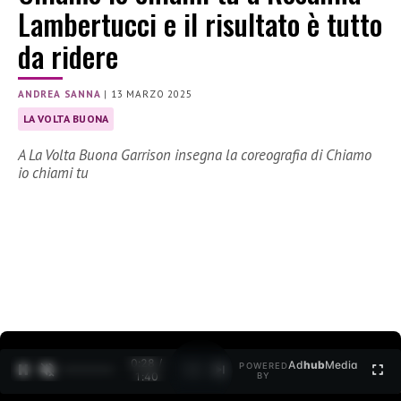
Lambertucci e il risultato è tutto
da ridere
ANDREA SANNA
|
13 MARZO 2025
LA VOLTA BUONA
A La Volta Buona Garrison insegna la coreografia di Chiamo
io chiami tu
0:30 /
Ad
hub
Media
POWERED
1
/
2
1:40
BY