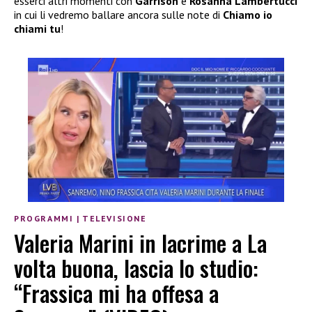
esserci altri momenti con
Garrison
e
Rosanna Lambertucci
in cui li vedremo ballare ancora sulle note di
Chiamo io
chiami tu
!
PROGRAMMI
|
TELEVISIONE
Valeria Marini in lacrime a La
volta buona, lascia lo studio:
“Frassica mi ha offesa a