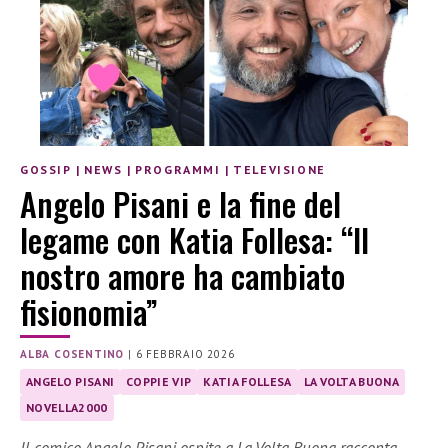
GOSSIP
|
NEWS
|
PROGRAMMI
|
TELEVISIONE
Angelo Pisani e la fine del
legame con Katia Follesa: “Il
nostro amore ha cambiato
fisionomia”
ALBA COSENTINO
|
6 FEBBRAIO 2026
ANGELO PISANI
COPPIE VIP
KATIA FOLLESA
LA VOLTA BUONA
NOVELLA2000