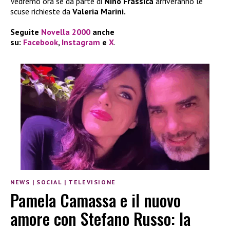
Vedremo ora se da parte di
Nino Frassica
arriveranno le
scuse richieste da
Valeria Marini.
Seguite
Novella 2000
anche
su:
Facebook
,
Instagram
e
X
.
NEWS
|
SOCIAL
|
TELEVISIONE
Pamela Camassa e il nuovo
amore con Stefano Russo: la