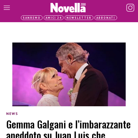
SANREMO
AMICI 24
NEWSLETTER
ABBONATI
NEWS
Gemma Galgani e l’imbarazzante
aneddoto su Juan Luis che