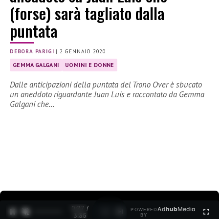
(forse) sarà tagliato dalla
puntata
DEBORA PARIGI
|
2 GENNAIO 2020
GEMMA GALGANI
UOMINI E DONNE
Dalle anticipazioni della puntata del Trono Over è sbucato
un aneddoto riguardante Juan Luis e raccontato da Gemma
Galgani che…
0:27 /
Ad
hub
Media
POWERED
1
/
2
3:35
BY