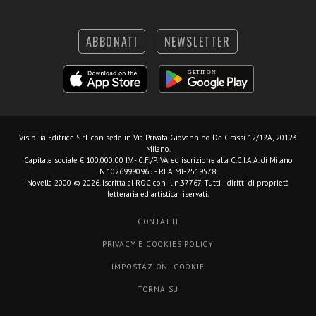
ABBONATI
NEWSLETTER
Visibilia Editrice S.r.l.
con sede in Via Privata Giovannino De Grassi 12/12A, 20123
Milano.
Capitale sociale € 100.000,00 I.V. - C.F./P.IVA ed iscrizione alla C.C.I.A.A. di Milano
N.10269990965 - REA MI-2519578.
Novella 2000 © 2026. Iscritta al ROC con il n.37767. Tutti i diritti di proprietà
letteraria ed artistica riservati.
CONTATTI
PRIVACY E COOKIES POLICY
IMPOSTAZIONI COOKIE
TORNA SU