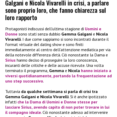
Galgani e Nicola Vivarelli in crisi, a parlare
sono proprio loro, che fanno chiarezza sul
loro rapporto
Protagonisti indiscussi dell’ultima stagione di
Uomini e
Donne
sono stati senza dubbio
Gemma Galgani
e
Nicola
Vivarelli
. I due come sappiamo si sono incontrati durante il
format virtuale del dating show e sono finiti
immediatamente al centro dell’attenzione mediatica per via
della notevole differenza d’età. Ciò nonostante la Dama e
Sirius
hanno deciso di proseguire la loro conoscenza,
incuranti delle critiche e delle accuse ricevute. Una volta
terminato il programma,
Gemma
e
Nicola
hanno iniziato a
viversi quotidianamente, portando la frequentazione ad
uno step successivo
.
Tuttavia
da qualche settimana si parla di crisi tra
Gemma Galgani e Nicola Vivarelli
. Si è anche ipotizzato
infatti
che la Dama di
Uomini e Donne
stesse per
lasciare
Sirius
, avendo capito di non poter trovare in lui
il compagno ideale
. Ciò nonostante adesso ad intervenire