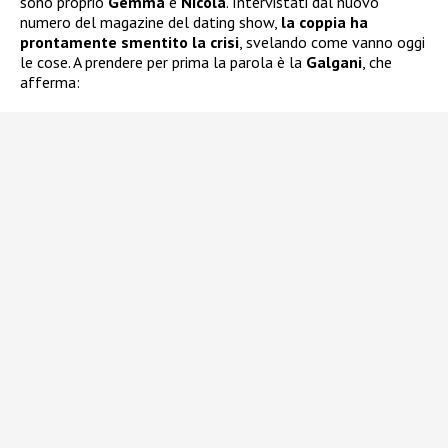
sono proprio
Gemma
e
Nicola
. Intervistati dal nuovo
numero del magazine del dating show,
la coppia ha
prontamente smentito la crisi
, svelando come vanno oggi
le cose. A prendere per prima la parola è la
Galgani
, che
afferma: