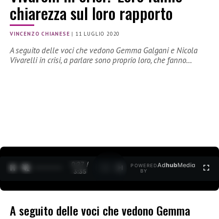
chiarezza sul loro rapporto
VINCENZO CHIANESE
|
11 LUGLIO 2020
A seguito delle voci che vedono Gemma Galgani e Nicola
Vivarelli in crisi, a parlare sono proprio loro, che fanno…
0:27 /
Ad
hub
Media
POWERED
1
/
2
3:35
BY
A seguito delle voci che vedono Gemma