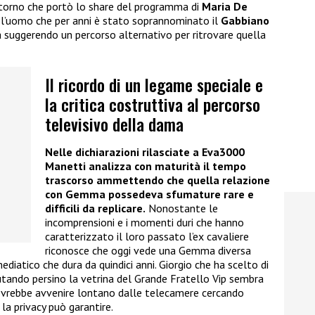
itorno che portò lo share del programma di
Maria De
i l’uomo che per anni è stato soprannominato il
Gabbiano
 suggerendo un percorso alternativo per ritrovare quella
Il ricordo di un legame speciale e
la critica costruttiva al percorso
televisivo della dama
Nelle dichiarazioni rilasciate a Eva3000
Manetti analizza con maturità il tempo
trascorso ammettendo che quella relazione
con Gemma possedeva sfumature rare e
difficili da replicare.
Nonostante le
incomprensioni e i momenti duri che hanno
caratterizzato il loro passato l’ex cavaliere
riconosce che oggi vede una Gemma diversa
diatico che dura da quindici anni. Giorgio che ha scelto di
fiutando persino la vetrina del Grande Fratello Vip sembra
dovrebbe avvenire lontano dalle telecamere cercando
la privacy può garantire.