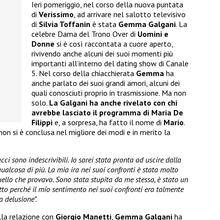
Ieri pomeriggio, nel corso della nuova puntata
di
Verissimo
, ad arrivare nel salotto televisivo
di
Silvia Toffanin
è stata
Gemma Galgani
. La
celebre Dama del Trono Over di
Uomini e
Donne
si è così raccontata a cuore aperto,
rivivendo anche alcuni dei suoi momenti più
importanti all’interno del dating show di Canale
5. Nel corso della chiacchierata
Gemma
ha
anche parlato dei suoi grandi amori, alcuni dei
quali conosciuti proprio in trasmissione. Ma non
solo.
La Galgani ha anche rivelato con chi
avrebbe lasciato il programma di Maria De
Filippi
e, a sorpresa, ha fatto il nome di
Mario
.
on si è conclusa nel migliore dei modi e in merito la
cci sono indescrivibili. Io sarei stata pronta ad uscire dalla
ualcosa di più. La mia ira nei suoi confronti è stata molto
uello che provavo. Sono stata stupita da me stessa, è stato un
tto perché il mio sentimento nei suoi confronti era talmente
a delusione”.
lla relazione con
Giorgio Manetti
,
Gemma Galgani
ha