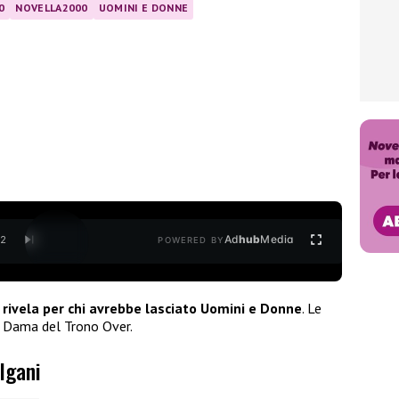
0
NOVELLA2000
UOMINI E DONNE
Ad
hub
Media
/
2
POWERED BY
ivela per chi avrebbe lasciato Uomini e Donne
. Le
re Dama del Trono Over.
lgani