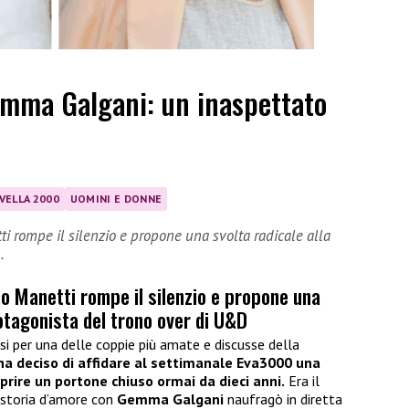
emma Galgani: un inaspettato
VELLA 2000
UOMINI E DONNE
tti rompe il silenzio e propone una svolta radicale alla
…
gio Manetti rompe il silenzio e propone una
rotagonista del trono over di U&D
i per una delle coppie più amate e discusse della
ha deciso di affidare al settimanale Eva3000 una
aprire un portone chiuso ormai da dieci anni.
Era il
storia d’amore con
Gemma Galgani
naufragò in diretta