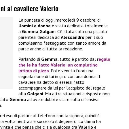
i al cavaliere Valerio
La puntata di oggi, mercoledì 9 ottobre, di
Uomini e donne
è stata dedicata totalmente
a
Gemma Galgani
. C’è stata solo una piccola
parentesi dedicata ad
Alessandro
per il suo
compleanno festeggiato con tanto amore da
parte anche di tutta la redazione.
Parlando di
Gemma
, tutto è partito dal r
egalo
che le ha fatto
Valerio
: un completino
intimo di pizzo
. Poi è venuta fuori una
segnalazione di lui in giro con una donna. Il
cavaliere ha detto di essersi fatto
accompagnare da lei per l’acquisto del regalo
alla
Galgani
. Ma altre situazioni e risposte non
rtato
Gemma
ad avere dubbi e stare sulla difensiva
.
reteso di parlare al telefono con la signora, quindi è
Una volta rientrati è successo il degenero. La dama ha
inta e che pensa che ci sia qualcosa tra
Valerio
e