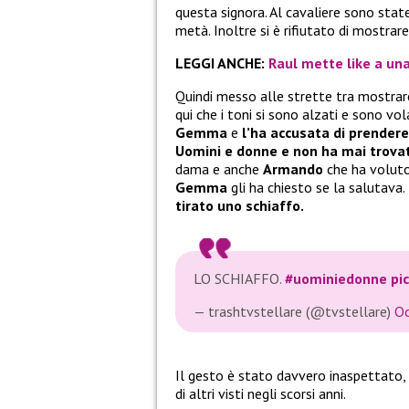
questa signora. Al cavaliere sono stat
metà. Inoltre si è rifiutato di mostrare
LEGGI ANCHE:
Raul mette like a una
Quindi messo alle strette tra mostrare 
qui che i toni si sono alzati e sono vo
Gemma
e
l’ha accusata di prendere 
Uomini e donne e non ha mai trov
dama e anche
Armando
che ha volut
Gemma
gli ha chiesto se la salutava
tirato uno schiaffo.
LO SCHIAFFO.
#uominiedonne
pi
— trashtvstellare (@tvstellare)
Oc
Il gesto è stato davvero inaspettato,
di altri visti negli scorsi anni.