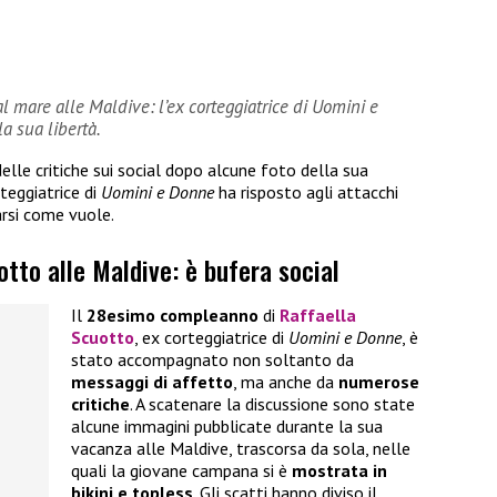
 al mare alle Maldive: l’ex corteggiatrice di Uomini e
a sua libertà.
delle critiche sui social dopo alcune foto della sua
rteggiatrice di
Uomini e Donne
ha risposto agli attacchi
arsi come vuole.
otto alle Maldive: è bufera social
Il
28esimo compleanno
di
Raffaella
Scuotto
, ex corteggiatrice di
Uomini e Donne
, è
stato accompagnato non soltanto da
messaggi di affetto
, ma anche da
numerose
critiche
. A scatenare la discussione sono state
alcune immagini pubblicate durante la sua
vacanza alle Maldive, trascorsa da sola, nelle
quali la giovane campana si è
mostrata in
bikini e topless
. Gli scatti hanno diviso il