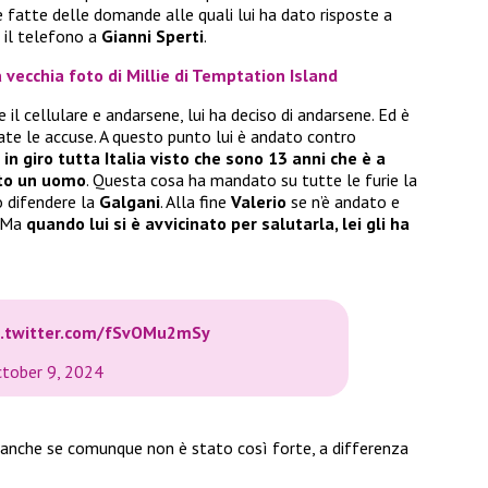
e fatte delle domande alle quali lui ha dato risposte a
 il telefono a
Gianni Sperti
.
 vecchia foto di Millie di Temptation Island
il cellulare e andarsene, lui ha deciso di andarsene. Ed è
late le accuse. A questo punto lui è andato contro
in giro tutta Italia visto che sono 13 anni che è a
ato un uomo
. Questa cosa ha mandato su tutte le furie la
o difendere la
Galgani
. Alla fine
Valerio
se n’è andato e
. Ma
quando lui si è avvicinato per salutarla, lei gli ha
c.twitter.com/fSvOMu2mSy
tober 9, 2024
 anche se comunque non è stato così forte, a differenza