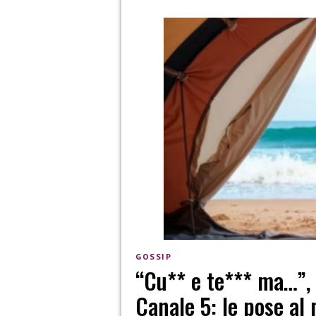
GOSSIP
“Cu** e te*** ma…”, c
Canale 5: le pose al