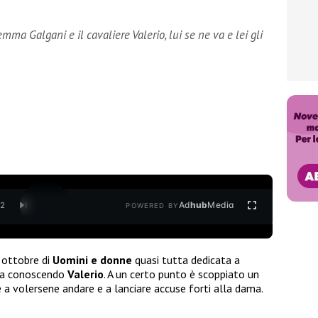
ma Galgani e il cavaliere Valerio, lui se ne va e lei gli
Ad
hub
Media
/
2
POWERED BY
 ottobre di
Uomini e donne
quasi tutta dedicata a
sta conoscendo
Valerio
. A un certo punto è scoppiato un
re a volersene andare e a lanciare accuse forti alla dama.