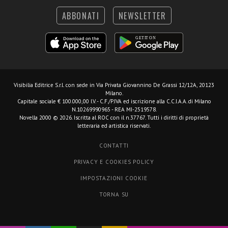
ABBONATI
NEWSLETTER
Visibilia Editrice S.r.l.
con sede in Via Privata Giovannino De Grassi 12/12A, 20123
Milano.
Capitale sociale € 100.000,00 I.V. - C.F./P.IVA ed iscrizione alla C.C.I.A.A. di Milano
N.10269990965 - REA MI-2519578.
Novella 2000 © 2026. Iscritta al ROC con il n.37767. Tutti i diritti di proprietà
letteraria ed artistica riservati.
CONTATTI
PRIVACY E COOKIES POLICY
IMPOSTAZIONI COOKIE
TORNA SU