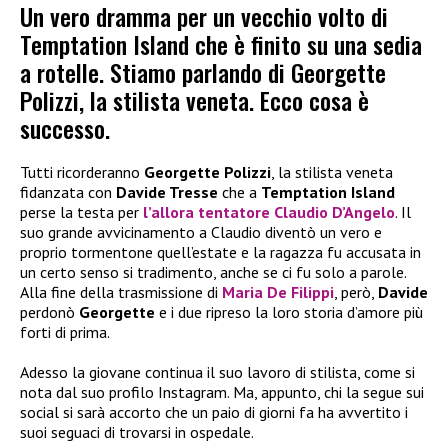
Un vero dramma per un vecchio volto di
Temptation Island che è finito su una sedia
a rotelle. Stiamo parlando di Georgette
Polizzi, la stilista veneta. Ecco cosa è
successo.
Tutti ricorderanno
Georgette Polizzi
, la stilista veneta
fidanzata con
Davide Tresse
che a
Temptation Island
perse la testa per
l’allora tentatore
Claudio D’Angelo
. Il
suo grande avvicinamento a Claudio diventò un vero e
proprio tormentone quell’estate e la ragazza fu accusata in
un certo senso si tradimento, anche se ci fu solo a parole.
Alla fine della trasmissione di
Maria De Filippi
, però,
Davide
perdonò
Georgette
e i due ripreso la loro storia d’amore più
forti di prima.
Adesso la giovane continua il suo lavoro di stilista, come si
nota dal suo profilo Instagram. Ma, appunto, chi la segue sui
social si sarà accorto che un paio di giorni fa ha avvertito i
suoi seguaci di trovarsi in ospedale.