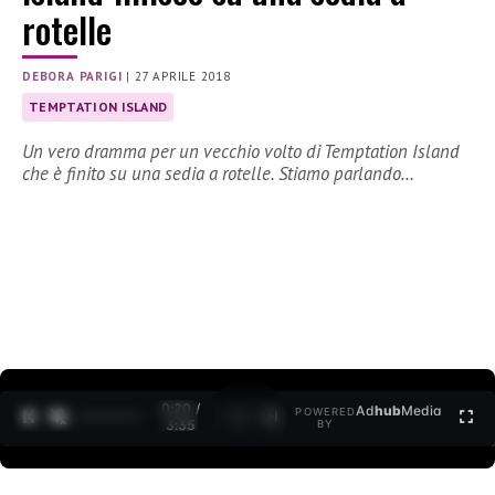
rotelle
DEBORA PARIGI
|
27 APRILE 2018
TEMPTATION ISLAND
Un vero dramma per un vecchio volto di Temptation Island
che è finito su una sedia a rotelle. Stiamo parlando…
0:20 /
Ad
hub
Media
POWERED
1
/
2
3:35
BY