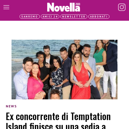
SANREMO
AMICI 24
NEWSLETTER
ABBONATI
NEWS
Ex concorrente di Temptation
Island finisce su una sedia a