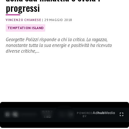
progressi
VINCENZO CHIANESE
|
29 MAGGIO 2018
TEMPTATION ISLAND
Georgette Polizzi risponde a chi la critica. La ragazza,
nonostante tutta la sua energie e positività ha ricevuto
diverse critiche,…
0:12 /
Ad
hub
Media
POWERED
1
/
2
1:40
BY