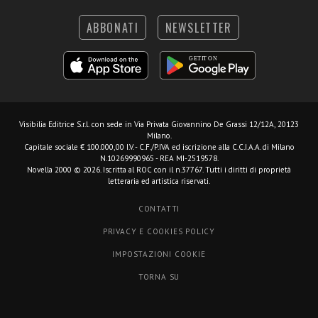
ABBONATI
NEWSLETTER
Visibilia Editrice S.r.l.
con sede in Via Privata Giovannino De Grassi 12/12A, 20123
Milano.
Capitale sociale € 100.000,00 I.V. - C.F./P.IVA ed iscrizione alla C.C.I.A.A. di Milano
N.10269990965 - REA MI-2519578.
Novella 2000 © 2026. Iscritta al ROC con il n.37767. Tutti i diritti di proprietà
letteraria ed artistica riservati.
CONTATTI
PRIVACY E COOKIES POLICY
IMPOSTAZIONI COOKIE
TORNA SU