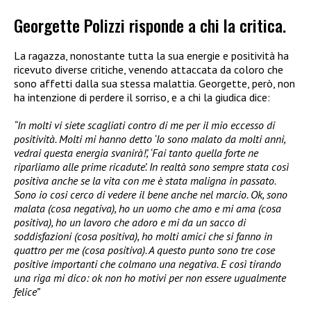
Georgette Polizzi risponde a chi la critica.
La ragazza, nonostante tutta la sua energie e positività ha
ricevuto diverse critiche, venendo attaccata da coloro che
sono affetti dalla sua stessa malattia. Georgette, però, non
ha intenzione di perdere il sorriso, e a chi la giudica dice:
“In molti vi siete scagliati contro di me per il mio eccesso di
positività. Molti mi hanno detto ‘Io sono malato da molti anni,
vedrai questa energia svanirà!’, ‘Fai tanto quella forte ne
riparliamo alle prime ricadute’. In realtà sono sempre stata così
positiva anche se la vita con me è stata maligna in passato.
Sono io cosi cerco di vedere il bene anche nel marcio. Ok, sono
malata (cosa negativa), ho un uomo che amo e mi ama (cosa
positiva), ho un lavoro che adoro e mi da un sacco di
soddisfazioni (cosa positiva), ho molti amici che si fanno in
quattro per me (cosa positiva). A questo punto sono tre cose
positive importanti che colmano una negativa. E così tirando
una riga mi dico: ok non ho motivi per non essere ugualmente
felice”