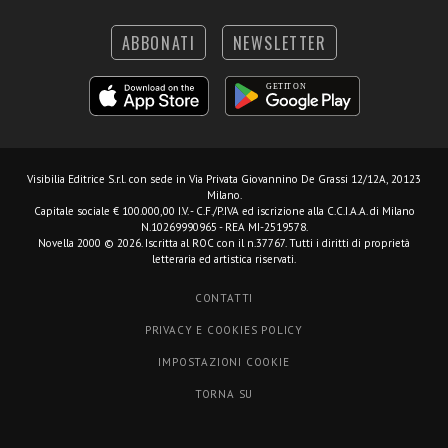
ABBONATI
NEWSLETTER
Visibilia Editrice S.r.l.
con sede in Via Privata Giovannino De Grassi 12/12A, 20123
Milano.
Capitale sociale € 100.000,00 I.V. - C.F./P.IVA ed iscrizione alla C.C.I.A.A. di Milano
N.10269990965 - REA MI-2519578.
Novella 2000 © 2026. Iscritta al ROC con il n.37767. Tutti i diritti di proprietà
letteraria ed artistica riservati.
CONTATTI
PRIVACY E COOKIES POLICY
IMPOSTAZIONI COOKIE
TORNA SU