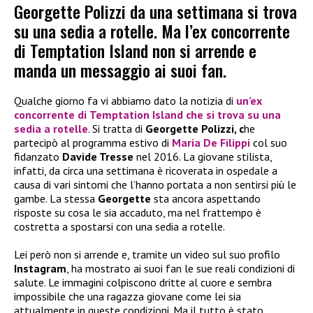
Georgette Polizzi da una settimana si trova
su una sedia a rotelle. Ma l’ex concorrente
di Temptation Island non si arrende e
manda un messaggio ai suoi fan.
Qualche giorno fa vi abbiamo dato la notizia di
un’ex
concorrente di
Temptation Island
che si trova su una
sedia a rotelle
. Si tratta di
Georgette Polizzi, c
he
partecipò al programma estivo di
Maria De Filippi
col suo
fidanzato
Davide Tresse
nel 2016. La giovane stilista,
infatti, da circa una settimana è ricoverata in ospedale a
causa di vari sintomi che l’hanno portata a non sentirsi più le
gambe. La stessa
Georgette
sta ancora aspettando
risposte su cosa le sia accaduto, ma nel frattempo è
costretta a spostarsi con una sedia a rotelle.
Lei però non si arrende e, tramite un video sul suo profilo
Instagram
, ha mostrato ai suoi fan le sue reali condizioni di
salute. Le immagini colpiscono dritte al cuore e sembra
impossibile che una ragazza giovane come lei sia
attualmente in queste condizioni. Ma il tutto è stato