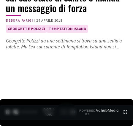
un messaggio di forza
DEBORA PARIGI
|
29 APRILE 2018
GEORGETTE POLIZZI
TEMPTATION ISLAND
Georgette Polizzi da una settimana si trova su una sedia a
rotelle. Ma l’ex concorrente di Temptation Island non si…
0:27 /
Ad
hub
Media
POWERED
1
/
2
1:40
BY