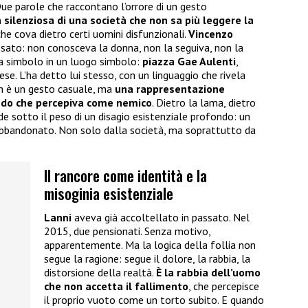
Due parole che raccontano l’orrore di un gesto
a silenziosa di una società che non sa più leggere la
che cova dietro certi uomini disfunzionali.
Vincenzo
ssato: non conosceva la donna, non la seguiva, non la
ima simbolo in un luogo simbolo:
piazza Gae Aulenti
,
e. L’ha detto lui stesso, con un linguaggio che rivela
on è un gesto casuale, ma
una rappresentazione
ndo che percepiva come nemico
. Dietro la lama, dietro
de sotto il peso di un disagio esistenziale profondo: un
abbandonato. Non solo dalla società, ma soprattutto da
Il rancore come identità e la
misoginia esistenziale
Lanni
aveva già accoltellato in passato. Nel
2015, due pensionati. Senza motivo,
apparentemente. Ma la logica della follia non
segue la ragione: segue il dolore, la rabbia, la
distorsione della realtà.
È la rabbia dell’uomo
che non accetta il fallimento
, che percepisce
il proprio vuoto come un torto subito. E quando