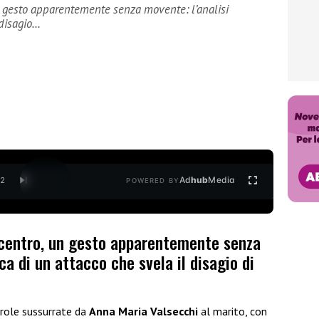
n gesto apparentemente senza movente: l’analisi
 disagio…
Ad
hub
Media
/
2
POWERED BY
 centro, un gesto apparentemente senza
ca di un attacco che svela il disagio di
role sussurrate da
Anna Maria Valsecchi
al marito, con