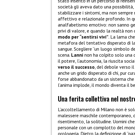
stato inserito in un percorso di reinse
società gli aveva dato una possibilità
stabilizzare i sintomi, ma non sempre r
affettivo e relazionale profondo. In q
analfabetismo emotivo: non sanno gesti
privi di valore, e quando la realtà no
modo per “sentirsi vivi”
. La lama che
metafora del tentativo disperato di l
sangue. Scegliere “un luogo simbolo d
scena.
Lanni
non ha colpito solo una d
il potere, l’autonomia, la riuscita soci
verso il successo
, del debole verso i
anche un grido disperato di chi, pur cur
forse abbandonato da un sistema che 
l’anima implode, il mondo diventa il be
Una ferita collettiva nel nost
L’accoltellamento di Milano non è sol
malessere maschile contemporaneo, di qu
risentimento, la solitudine. Uomini ch
personale con un complotto del mondo
orologeria. Dietro la definizione di “p