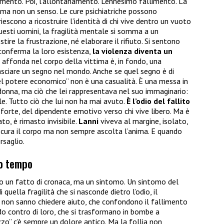
rimento. Poi, l’allontanamento. L’ennesimo fallimento. La
, ma non un senso. Le cure psichiatriche possono
iescono a ricostruire l’identità di chi vive dentro un vuoto
uesti uomini, la fragilità mentale si somma a un
re la frustrazione, né elaborare il rifiuto. Si sentono
n conferma la loro esistenza,
la violenza diventa un
 affonda nel corpo della vittima è, in fondo, una
asciare un segno nel mondo. Anche se quel segno è di
el potere economico” non è una casualità. È una messa in
onna, ma ciò che lei rappresentava nel suo immaginario:
ale. Tutto ciò che lui non ha mai avuto.
È l’odio del fallito
l forte, del dipendente emotivo verso chi vive libero. Ma è
ato, è rimasto invisibile.
Lanni
viveva al margine, isolato,
cura il corpo ma non sempre ascolta l’anima. E quando
rsaglio.
ro tempo
o un fatto di cronaca, ma un sintomo. Un sintomo del
ella fragilità che si nasconde dietro l’odio, il
e non sanno chiedere aiuto, che confondono il fallimento
 contro di loro, che si trasformano in bombe a
azzo” c’è sempre un dolore antico. Ma la follia non