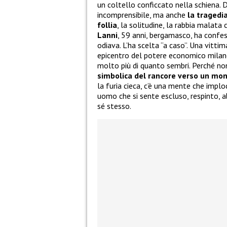
un coltello conficcato nella schiena. 
incomprensibile, ma anche
la tragedi
follia
, la solitudine, la rabbia malata 
Lanni
, 59 anni, bergamasco, ha confe
odiava. L’ha scelta “a caso”. Una vitt
epicentro del potere economico milanes
molto più di quanto sembri. Perché n
simbolica del rancore verso un mo
la furia cieca, c’è una mente che implo
uomo che si sente escluso, respinto, 
sé stesso.