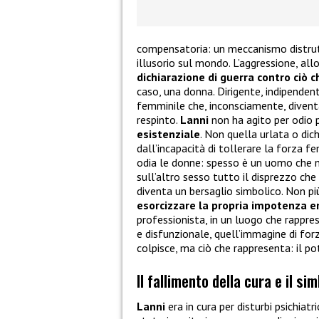
compensatoria: un meccanismo distrutti
illusorio sul mondo. L’aggressione, al
dichiarazione di guerra contro ciò 
caso, una donna. Dirigente, indipende
femminile che, inconsciamente, divent
respinto.
Lanni
non ha agito per odio 
esistenziale
. Non quella urlata o dic
dall’incapacità di tollerare la forza 
odia le donne: spesso è un uomo che no
sull’altro sesso tutto il disprezzo che
diventa un bersaglio simbolico. Non 
esorcizzare la propria impotenza 
professionista, in un luogo che rapprese
e disfunzionale, quell’immagine di for
colpisce, ma ciò che rappresenta: il po
Il fallimento della cura e il si
Lanni
era in cura per disturbi psichiat