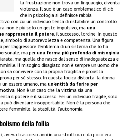
la frustrazione non trova un linguaggio, diventa
violenza. Il suo è un caso emblematico di ciò
che in psicologia si definisce rabbia
vo con cui un individuo tenta di ristabilire un controllo
lora, non è più solo un gesto impulsivo, ma
una
che rappresenta il potere
, il successo, l’ordine. In questo
nte, simbolo di autorevolezza e competenza. Una figura
a per l’aggressore l’emblema di un sistema che lo ha
personale, ma per
una forma più profonda di misoginia
hiarata, ma quella che nasce dal senso di inadeguatezza e
femminile. Il misogino disagiato non è sempre un uomo che
n sa convivere con la propria fragilità e proietta
 prova per sé stesso. In questa logica distorta, la donna
più un essere umano, ma
un’entità da ferire per
emotiva
. Non è un caso che la vittima sia una
nta il potere e il successo. Per un individuo fragile, solo
za può diventare insopportabile. Non è la persona che
tere femminile, la stabilità, l’autonomia.
mbolismo della follia
rici, aveva trascorso anni in una struttura e da poco era