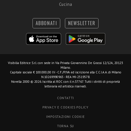
Cucina
ABBONATI
NEWSLETTER
Visibilia Editrice S.r.l.
con sede in Via Privata Giovannino De Grassi 12/12A, 20123
Milano.
Capitale sociale € 100.000,00 I.V. - C.F./P.IVA ed iscrizione alla C.C.I.A.A. di Milano
N.10269990965 - REA MI-2519578.
Novella 2000 © 2026. Iscritta al ROC con il n.37767. Tutti i diritti di proprietà
letteraria ed artistica riservati.
CONTATTI
PRIVACY E COOKIES POLICY
IMPOSTAZIONI COOKIE
TORNA SU