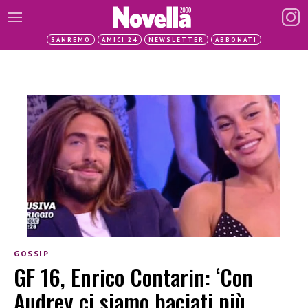
SANREMO
AMICI 24
NEWSLETTER
ABBONATI
GOSSIP
GF 16, Enrico Contarin: ‘Con
Audrey ci siamo baciati più