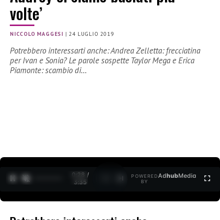
volte’
NICCOLO MAGGESI
|
24 LUGLIO 2019
Potrebbero interessarti anche: Andrea Zelletta: frecciatina
per Ivan e Sonia? Le parole sospette Taylor Mega e Erica
Piamonte: scambio di…
0:29 /
Ad
hub
Media
POWERED
1
/
2
3:35
BY