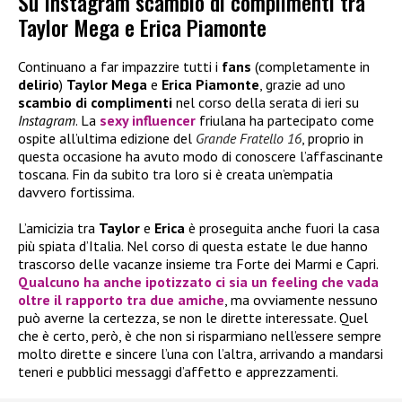
Su Instagram scambio di complimenti tra
Taylor Mega e Erica Piamonte
Continuano a far impazzire tutti i
fans
(completamente in
delirio
)
Taylor Mega
e
Erica Piamonte
, grazie ad uno
scambio di complimenti
nel corso della serata di ieri su
Instagram
. La
sexy influencer
friulana ha partecipato come
ospite all’ultima edizione del
Grande Fratello 16
, proprio in
questa occasione ha avuto modo di conoscere l’affascinante
toscana. Fin da subito tra loro si è creata un’empatia
davvero fortissima.
L’amicizia tra
Taylor
e
Erica
è proseguita anche fuori la casa
più spiata d’Italia. Nel corso di questa estate le due hanno
trascorso delle vacanze insieme tra Forte dei Marmi e Capri.
Qualcuno ha anche ipotizzato ci sia un feeling che vada
oltre il rapporto tra due amiche
, ma ovviamente nessuno
può averne la certezza, se non le dirette interessate. Quel
che è certo, però, è che non si risparmiano nell’essere sempre
molto dirette e sincere l’una con l’altra, arrivando a mandarsi
teneri e pubblici messaggi d’affetto e apprezzamenti.