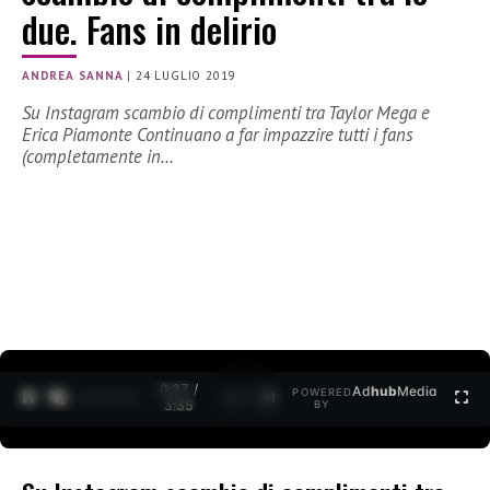
due. Fans in delirio
ANDREA SANNA
|
24 LUGLIO 2019
Su Instagram scambio di complimenti tra Taylor Mega e
Erica Piamonte Continuano a far impazzire tutti i fans
(completamente in…
0:27 /
Ad
hub
Media
POWERED
1
/
2
3:35
BY