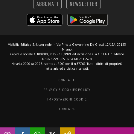
ABBONATI
NEWSLETTER
Visibilia Editrice S.r.l.
con sede in Via Privata Giovannino De Grassi 12/12A, 20123
Milano.
Capitale sociale € 100.000,00 I.V. - C.F./P.IVA ed iscrizione alla C.C.I.A.A. di Milano
N.10269990965 - REA MI-2519578.
Novella 2000 © 2026. Iscritta al ROC con il n.37767. Tutti i diritti di proprietà
letteraria ed artistica riservati.
CONTATTI
PRIVACY E COOKIES POLICY
IMPOSTAZIONI COOKIE
TORNA SU