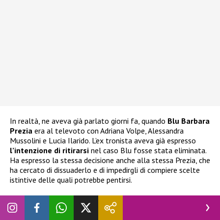
In realtà, ne aveva già parlato giorni fa, quando
Blu Barbara
Prezia
era al televoto con Adriana Volpe, Alessandra
Mussolini e Lucia Ilarido. L’ex tronista aveva già espresso
l’intenzione di ritirarsi
nel caso Blu fosse stata eliminata.
Ha espresso la stessa decisione anche alla stessa Prezia, che
ha cercato di dissuaderlo e di impedirgli di compiere scelte
istintive delle quali potrebbe pentirsi.
Grande Fratello Vip, Nicolò Brigante vuole
abbandonare: cosa è successo