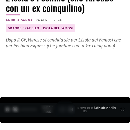
con un ex coinquilino)
ANDREA SANNA
|
26 APRILE 2024
GRANDE FRATELLO
ISOLA DEI FAMOSI
Dopo il GF, Varrese si candida sia per L’Isola dei Famosi che
per Pechino Express (che farebbe con un’ex coinquilino)
0:28 /
Ad
hub
Media
POWERED
1
/
2
1:40
BY