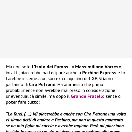
Ma non solo
L’Isola dei Famosi.
A
Massimiliano Varrese
,
infatti, piacerebbe partecipare anche a
Pechino Express
e lo
farebbe insieme a un suo ex coinquilino del
GF
. Stiamo
parlando di
Ciro Petrone
. Ha ammesso che prima
probabilmente non avrebbe mai preso in considerazione
un’eventualità simile, ma dopo il
Grande Fratello
sente di
poter fare tutto:
“Lo farei. (….) Mi piacerebbe e anche con Ciro Petrone una volta
ci siamo detti di andare a Pechino, ma non in questo momento
se no mia figlia mi caccia e avrebbe ragione. Però mi piacciono
le sfide, le prove, lo sapete, mi devo sempre mettere alla prova,