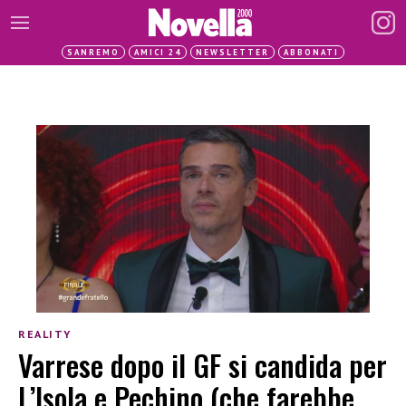
SANREMO
AMICI 24
NEWSLETTER
ABBONATI
REALITY
Varrese dopo il GF si candida per
L’Isola e Pechino (che farebbe