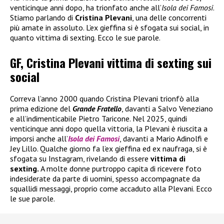
venticinque anni dopo, ha trionfato anche all’
Isola dei Famosi
.
Stiamo parlando di
Cristina Plevani
, una delle concorrenti
più amate in assoluto. L’ex gieffina si è sfogata sui social, in
quanto vittima di sexting. Ecco le sue parole.
GF, Cristina Plevani vittima di sexting sui
social
Correva l’anno 2000 quando Cristina Plevani trionfò alla
prima edizione del
Grande Fratello
, davanti a Salvo Veneziano
e all’indimenticabile Pietro Taricone. Nel 2025, quindi
venticinque anni dopo quella vittoria, la Plevani è riuscita a
imporsi anche all’
Isola dei Famosi
, davanti a Mario Adinolfi e
Jey Lillo. Qualche giorno fa l’ex gieffina ed ex naufraga, si è
sfogata su Instagram, rivelando di essere
vittima di
sexting.
A molte donne purtroppo capita di ricevere foto
indesiderate da parte di uomini, spesso accompagnate da
squallidi messaggi, proprio come accaduto alla Plevani. Ecco
le sue parole.