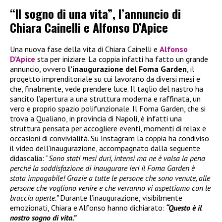
“Il sogno di una vita”, l’annuncio di
Chiara Cainelli e Alfonso D’Apice
Una nuova fase della vita di Chiara Cainelli e
Alfonso
D’Apice
sta per iniziare. La coppia infatti ha fatto un grande
annuncio, ovvero
l’inaugurazione del Foma Garden
, il
progetto imprenditoriale su cui lavorano da diversi mesi e
che, finalmente, vede prendere luce. Il taglio del nastro ha
sancito l’apertura a una struttura moderna e raffinata, un
vero e proprio spazio polifunzionale. Il Foma Garden, che si
trova a Qualiano, in provincia di Napoli, è infatti una
struttura pensata per accogliere eventi, momenti di relax e
occasioni di convivialità. Su Instagram la coppia ha condiviso
il video dell’inaugurazione, accompagnato dalla seguente
didascalia: “
Sono stati mesi duri, intensi ma ne è valsa la pena
perché la soddisfazione di inaugurare ieri il Foma Garden è
stata impagabile! Grazie a tutte le persone che sono venute, alle
persone che vogliono venire e che verranno vi aspettiamo con le
braccia aperte.”
Durante l’inaugurazione, visibilmente
emozionati, Chiara e Alfonso hanno dichiarato:
“Questo è il
nostro sogno di vita.”