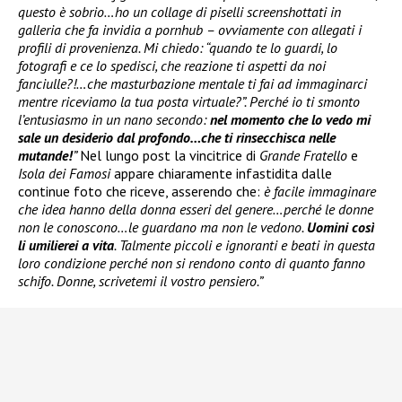
questo è sobrio…ho un collage di piselli screenshottati in
galleria che fa invidia a pornhub – ovviamente con allegati i
profili di provenienza. Mi chiedo: “quando te lo guardi, lo
fotografi e ce lo spedisci, che reazione ti aspetti da noi
fanciulle?!…che masturbazione mentale ti fai ad immaginarci
mentre riceviamo la tua posta virtuale?”. Perché io ti smonto
l’entusiasmo in un nano secondo:
nel momento che lo vedo mi
sale un desiderio dal profondo…che ti rinsecchisca nelle
mutande!
”
Nel lungo post la vincitrice di
Grande Fratello
e
Isola dei Famosi
appare chiaramente infastidita dalle
continue foto che riceve, asserendo che:
è facile immaginare
che idea hanno della donna esseri del genere…perché le donne
non le conoscono…le guardano ma non le vedono.
Uomini così
li umilierei a vita
. Talmente piccoli e ignoranti e beati in questa
loro condizione perché non si rendono conto di quanto fanno
schifo. Donne, scrivetemi il vostro pensiero.”