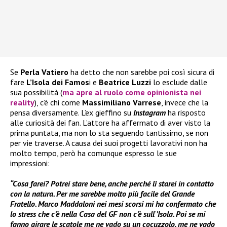
Se
Perla Vatiero
ha detto che non sarebbe poi così sicura di
fare
L’Isola dei Famos
i e
Beatrice Luzzi
lo esclude dalle
sua possibilità (
ma apre al ruolo come opinionista nei
reality
), c’è chi come
Massimiliano Varrese
, invece che la
pensa diversamente. L’ex gieffino su
Instagram
ha risposto
alle curiosità dei fan. L’attore ha affermato di aver visto la
prima puntata, ma non lo sta seguendo tantissimo, se non
per vie traverse. A causa dei suoi progetti lavorativi non ha
molto tempo, però ha comunque espresso le sue
impressioni:
“Cosa farei? Potrei stare bene, anche perché lì starei in contatto
con la natura. Per me sarebbe molto più facile del Grande
Fratello. Marco Maddaloni nei mesi scorsi mi ha confermato che
lo stress che c’è nella Casa del GF non c’è sull
‘
’Isola. Poi se mi
fanno girare le scatole me ne vado su un cocuzzolo, me ne vado