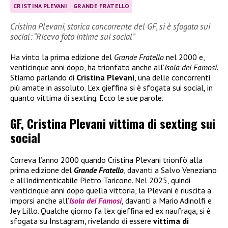
CRISTINA PLEVANI
GRANDE FRATELLO
Cristina Plevani, storica concorrente del GF, si è sfogata sui
social: “Ricevo foto intime sui social”
Ha vinto la prima edizione del
Grande Fratello
nel 2000 e,
venticinque anni dopo, ha trionfato anche all’
Isola dei Famosi
.
Stiamo parlando di
Cristina Plevani
, una delle concorrenti
più amate in assoluto. L’ex gieffina si è sfogata sui social, in
quanto vittima di sexting. Ecco le sue parole.
GF, Cristina Plevani vittima di sexting sui
social
Correva l’anno 2000 quando Cristina Plevani trionfò alla
prima edizione del
Grande Fratello
, davanti a Salvo Veneziano
e all’indimenticabile Pietro Taricone. Nel 2025, quindi
venticinque anni dopo quella vittoria, la Plevani è riuscita a
imporsi anche all’
Isola dei Famosi
, davanti a Mario Adinolfi e
Jey Lillo. Qualche giorno fa l’ex gieffina ed ex naufraga, si è
sfogata su Instagram, rivelando di essere
vittima di