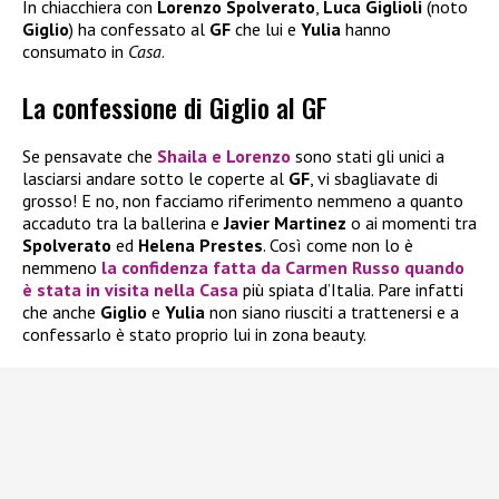
In chiacchiera con
Lorenzo Spolverato
,
Luca Giglioli
(noto
Giglio
) ha confessato al
GF
che lui e
Yulia
hanno
consumato in
Casa
.
La confessione di Giglio al GF
Se pensavate che
Shaila
e
Lorenzo
sono stati gli unici a
lasciarsi andare sotto le coperte al
GF
, vi sbagliavate di
grosso! E no, non facciamo riferimento nemmeno a quanto
accaduto tra la ballerina e
Javier Martinez
o ai momenti tra
Spolverato
ed
Helena Prestes
. Così come non lo è
nemmeno
la confidenza fatta da
Carmen Russo
quando
è stata in visita nella Casa
più spiata d’Italia. Pare infatti
che anche
Giglio
e
Yulia
non siano riusciti a trattenersi e a
confessarlo è stato proprio lui in zona beauty.