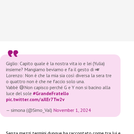
Giglio: Capito quale è la nostra vita io e lei (Yulia)
insieme? Mangiamo beviamo e fa il gesto di 🎺
Lorenzo: Non è che la mia sia così diversa la sera tre
o quattro non è che ne faccio solo una.
Vabbè 😅Non capisco perché G e Y non si bacino alla
luce del sole
#GrandeFratello
pic.twitter.com/aJlEr7Tw2v
— simona (@Simo_Val)
November 1, 2024
Senza mezzi termini dunque ha raccontato come tra lui e