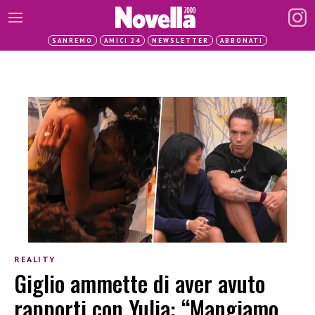
SANREMO
AMICI 24
NEWSLETTER
ABBONATI
REALITY
Giglio ammette di aver avuto
rapporti con Yulia: “Mangiamo,