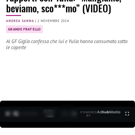
beviamo, sco***mo” (VIDEO)
ANDREA SANNA
|
2 NOVEMBRE 2024
GRANDE FRATELLO
Al GF Giglio confessa che lui e Yulia hanno consumato sotto
le coperte
0:14 /
Ad
hub
Media
POWERED
1
/
2
1:40
BY