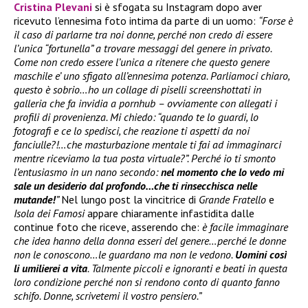
Cristina Plevani
si è sfogata su Instagram dopo aver
ricevuto l’ennesima foto intima da parte di un uomo:
“Forse è
il caso di parlarne tra noi donne, perché non credo di essere
l’unica “fortunella” a trovare messaggi del genere in privato.
Come non credo essere l’unica a ritenere che questo genere
maschile e’ uno sfigato all’ennesima potenza. Parliamoci chiaro,
questo è sobrio…ho un collage di piselli screenshottati in
galleria che fa invidia a pornhub – ovviamente con allegati i
profili di provenienza. Mi chiedo: “quando te lo guardi, lo
fotografi e ce lo spedisci, che reazione ti aspetti da noi
fanciulle?!…che masturbazione mentale ti fai ad immaginarci
mentre riceviamo la tua posta virtuale?”. Perché io ti smonto
l’entusiasmo in un nano secondo:
nel momento che lo vedo mi
sale un desiderio dal profondo…che ti rinsecchisca nelle
mutande!
”
Nel lungo post la vincitrice di
Grande Fratello
e
Isola dei Famosi
appare chiaramente infastidita dalle
continue foto che riceve, asserendo che:
è facile immaginare
che idea hanno della donna esseri del genere…perché le donne
non le conoscono…le guardano ma non le vedono.
Uomini così
li umilierei a vita
. Talmente piccoli e ignoranti e beati in questa
loro condizione perché non si rendono conto di quanto fanno
schifo. Donne, scrivetemi il vostro pensiero.”