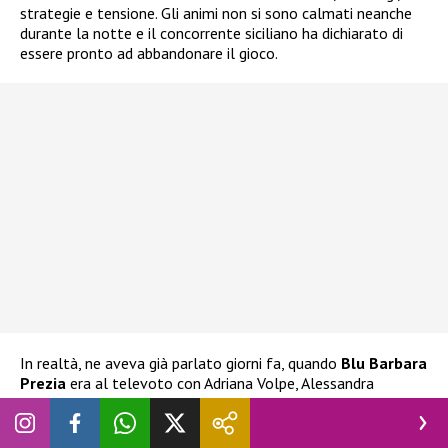
strategie e tensione. Gli animi non si sono calmati neanche
durante la notte e il concorrente siciliano ha dichiarato di
essere pronto ad abbandonare il gioco.
In realtà, ne aveva già parlato giorni fa, quando
Blu Barbara
Prezia
era al televoto con Adriana Volpe, Alessandra
Mussolini e Lucia Ilarido. L’ex tronista aveva già espresso
l’intenzione di ritirarsi
nel caso Blu fosse stata eliminata.
Ha espresso la stessa decisione anche alla stessa Prezia, che