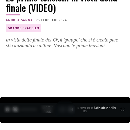
finale (VIDEO)
ANDREA SANNA
|
23 FEBBRAIO 2024
GRANDE FRATELLO
In vista della finale del GF, il “gruppo” che si è creato pare
stia iniziando a crollare. Nascono le prime tensioni
0:13 /
Ad
hub
Media
POWERED
1
/
2
1:40
BY