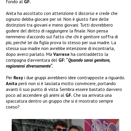
fondo al
GF.
Anita ha ascoltato con attenzione il discorso e crede che
ognuno debba giocare per sé. Non è giusto fare delle
distinzioni tra giovani e meno giovani. Tutti dovrebbero
godere del diritto di raggiungere la finale. Non pensa
nemmeno d’accordo sul fatto che chi è genitore soffra di
più, perché lei da figlia prova lo stesso per sua madre. La
stessa sua madre non avrebbe intenzione di incontrarla,
dopo averci parlato. Ma
Varrese
ha contraddetto la
compagna d’avventura del
GF: “
Quando sarai genitore,
ragionerai diversamente
“.
Per
Rosy
i due gruppi avrebbero idee contrapposte a riguardo.
Anita
però non si è lasciata molto convincere, portando
avanti il suo punto di vista. Sembra essere bastato davvero
poco ad accendere gli animi al
GF.
Che sia arrivata una
spaccatura dentro un gruppo che si è mostrato sempre
coeso?