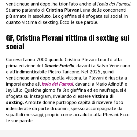
venticinque anni dopo, ha trionfato anche all’
Isola dei Famosi
.
Stiamo parlando di
Cristina Plevani
, una delle concorrenti
più amate in assoluto. L’ex gieffina si è sfogata sui social, in
quanto vittima di sexting. Ecco le sue parole.
GF, Cristina Plevani vittima di sexting sui
social
Correva l’anno 2000 quando Cristina Plevani trionfò alla
prima edizione del
Grande Fratello
, davanti a Salvo Veneziano
e all’indimenticabile Pietro Taricone. Nel 2025, quindi
venticinque anni dopo quella vittoria, la Plevani è riuscita a
imporsi anche all’
Isola dei Famosi
, davanti a Mario Adinolfi e
Jey Lillo. Qualche giorno fa l’ex gieffina ed ex naufraga, si è
sfogata su Instagram, rivelando di essere
vittima di
sexting.
A molte donne purtroppo capita di ricevere foto
indesiderate da parte di uomini, spesso accompagnate da
squallidi messaggi, proprio come accaduto alla Plevani. Ecco
le sue parole.