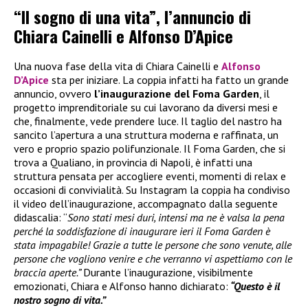
“Il sogno di una vita”, l’annuncio di
Chiara Cainelli e Alfonso D’Apice
Una nuova fase della vita di Chiara Cainelli e
Alfonso
D’Apice
sta per iniziare. La coppia infatti ha fatto un grande
annuncio, ovvero
l’inaugurazione del Foma Garden
, il
progetto imprenditoriale su cui lavorano da diversi mesi e
che, finalmente, vede prendere luce. Il taglio del nastro ha
sancito l’apertura a una struttura moderna e raffinata, un
vero e proprio spazio polifunzionale. Il Foma Garden, che si
trova a Qualiano, in provincia di Napoli, è infatti una
struttura pensata per accogliere eventi, momenti di relax e
occasioni di convivialità. Su Instagram la coppia ha condiviso
il video dell’inaugurazione, accompagnato dalla seguente
didascalia: “
Sono stati mesi duri, intensi ma ne è valsa la pena
perché la soddisfazione di inaugurare ieri il Foma Garden è
stata impagabile! Grazie a tutte le persone che sono venute, alle
persone che vogliono venire e che verranno vi aspettiamo con le
braccia aperte.”
Durante l’inaugurazione, visibilmente
emozionati, Chiara e Alfonso hanno dichiarato:
“Questo è il
nostro sogno di vita.”