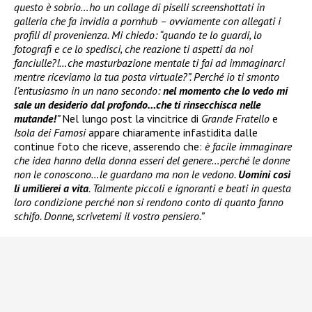
questo è sobrio…ho un collage di piselli screenshottati in
galleria che fa invidia a pornhub – ovviamente con allegati i
profili di provenienza. Mi chiedo: “quando te lo guardi, lo
fotografi e ce lo spedisci, che reazione ti aspetti da noi
fanciulle?!…che masturbazione mentale ti fai ad immaginarci
mentre riceviamo la tua posta virtuale?”. Perché io ti smonto
l’entusiasmo in un nano secondo:
nel momento che lo vedo mi
sale un desiderio dal profondo…che ti rinsecchisca nelle
mutande!
”
Nel lungo post la vincitrice di
Grande Fratello
e
Isola dei Famosi
appare chiaramente infastidita dalle
continue foto che riceve, asserendo che:
è facile immaginare
che idea hanno della donna esseri del genere…perché le donne
non le conoscono…le guardano ma non le vedono.
Uomini così
li umilierei a vita
. Talmente piccoli e ignoranti e beati in questa
loro condizione perché non si rendono conto di quanto fanno
schifo. Donne, scrivetemi il vostro pensiero.”