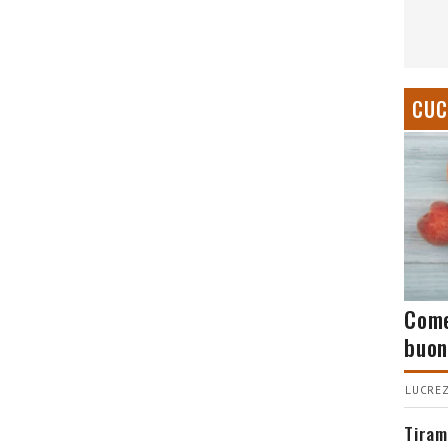
CUC
Come
buon
LUCREZ
Tiram