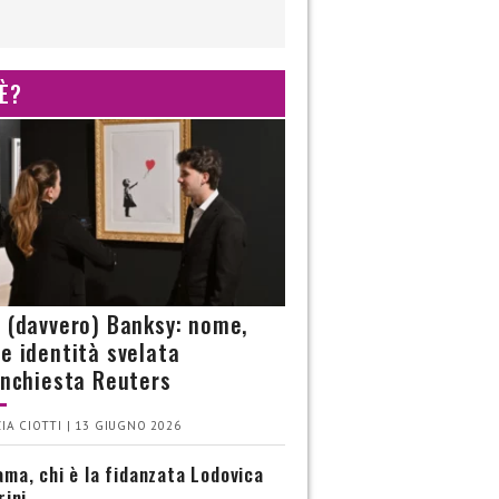
 È?
è (davvero) Banksy: nome,
 e identità svelata
’inchiesta Reuters
IA CIOTTI | 13 GIUGNO 2026
ma, chi è la fidanzata Lodovica
rini