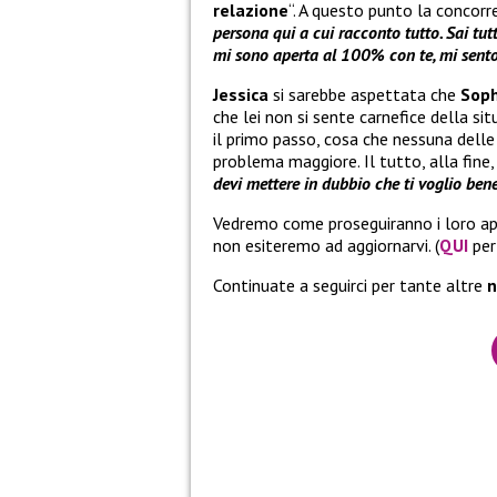
relazione
“. A questo punto la concor
persona qui a cui racconto tutto. Sai tut
mi sono aperta al 100% con te, mi sento 
Jessica
si sarebbe aspettata che
Sop
che lei non si sente carnefice della si
il primo passo, cosa che nessuna dell
problema maggiore. Il tutto, alla fine,
devi mettere in dubbio che ti voglio ben
Vedremo come proseguiranno i loro app
non esiteremo ad aggiornarvi. (
QUI
per
Continuate a seguirci per tante altre