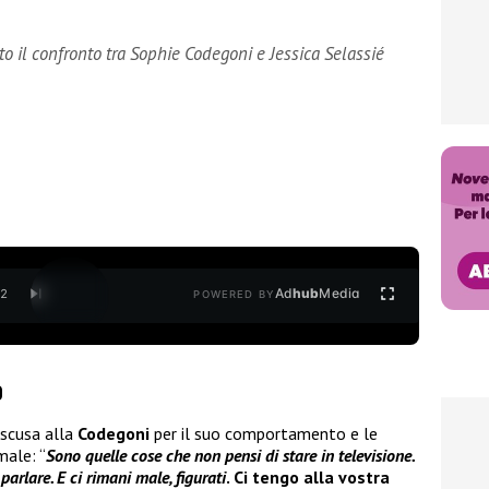
o il confronto tra Sophie Codegoni e Jessica Selassié
Ad
hub
Media
/
2
POWERED BY
o
a scusa alla
Codegoni
per il suo comportamento e le
male: “
Sono quelle cose che non pensi di stare in televisione.
parlare. E ci rimani male, figurati
. Ci tengo alla vostra