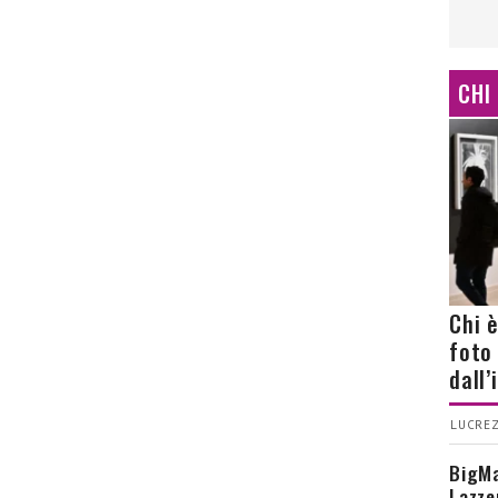
CHI
Chi 
foto
dall
LUCREZ
BigMa
Lazze