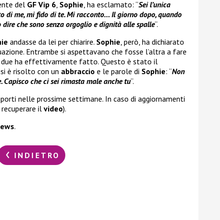
rente del
GF Vip 6
,
Sophie
, ha esclamato: “
Sei l’unica
to di me, mi fido di te. Mi racconto… Il giorno dopo, quando
dire che sono senza orgoglio e dignità alle spalle
“.
hie
andasse da lei per chiarire.
Sophie
, però, ha dichiarato
tuazione. Entrambe si aspettavano che fosse l’altra a fare
e due ha effettivamente fatto. Questo è stato il
 si è risolto con un
abbraccio
e le parole di
Sophie
: “
Non
e. Capisco che ci sei rimasta male anche tu
“.
orti nelle prossime settimane. In caso di aggiornamenti
 recuperare il
video
).
news
.
INDIETRO