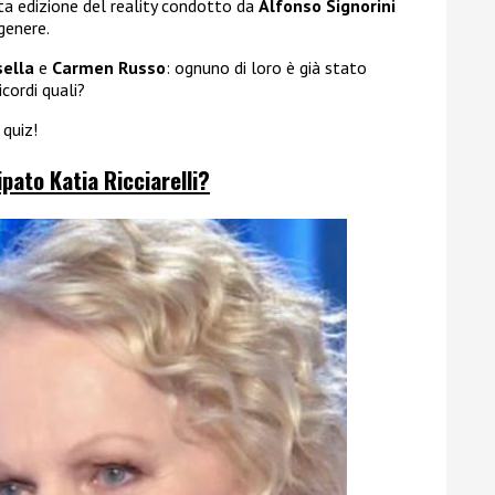
ta edizione del reality condotto da
Alfonso Signorini
genere.
sella
e
Carmen Russo
: ognuno di loro è già stato
icordi quali?
 quiz!
ipato Katia Ricciarelli?