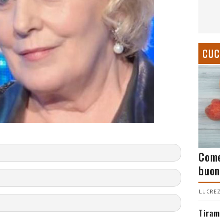
CUC
Come
buon
LUCREZ
Tiram