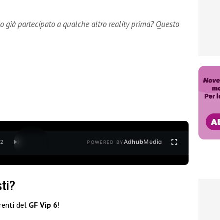
o già partecipato a qualche altro reality prima? Questo
Ad
hub
Media
/
2
POWERED BY
sti?
renti del
GF Vip 6
!