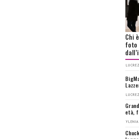
Chi 
foto
dall
LUCREZ
BigMa
Lazze
LUCREZ
Grand
età, 
YLENIA
Chuck