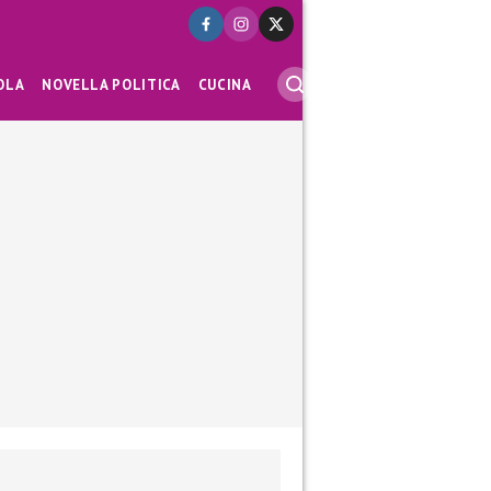
OLA
NOVELLA POLITICA
CUCINA