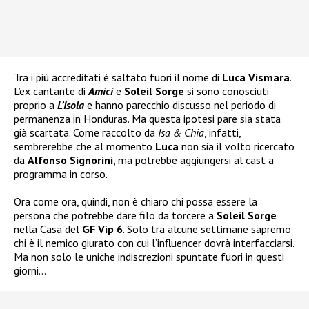
Tra i più accreditati è saltato fuori il nome di
Luca Vismara
.
L’ex cantante di
Amici
e
Soleil Sorge
si sono conosciuti
proprio a
L’Isola
e hanno parecchio discusso nel periodo di
permanenza in Honduras. Ma questa ipotesi pare sia stata
già scartata. Come raccolto da
Isa & Chia
, infatti,
sembrerebbe che al momento
Luca
non sia il volto ricercato
da
Alfonso Signorini
, ma potrebbe aggiungersi al cast a
programma in corso.
Ora come ora, quindi, non è chiaro chi possa essere la
persona che potrebbe dare filo da torcere a
Soleil Sorge
nella Casa del
GF Vip 6
. Solo tra alcune settimane sapremo
chi è il nemico giurato con cui l’influencer dovrà interfacciarsi.
Ma non solo le uniche indiscrezioni spuntate fuori in questi
giorni…