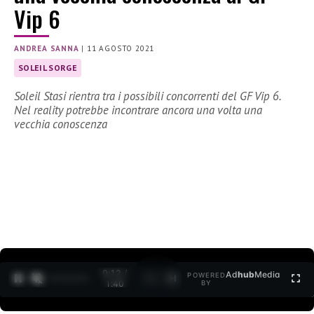
Vip 6
ANDREA SANNA
|
11 AGOSTO 2021
SOLEIL SORGE
Soleil Stasi rientra tra i possibili concorrenti del GF Vip 6.
Nel reality potrebbe incontrare ancora una volta una
vecchia conoscenza
0:12 /
Ad
hub
Media
POWERED
1
/
2
1:40
BY