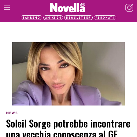
SANREMO
AMICI 24
NEWSLETTER
ABBONATI
NEWS
Soleil Sorge potrebbe incontrare
una vecchia conoscenza al GF