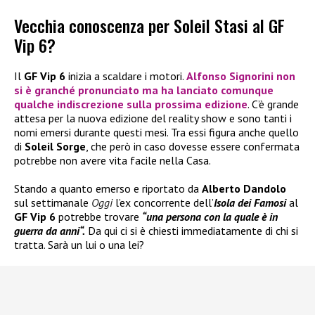
Vecchia conoscenza per Soleil Stasi al GF
Vip 6?
Il
GF Vip 6
inizia a scaldare i motori.
Alfonso Signorini
non
si è granché pronunciato ma ha lanciato comunque
qualche indiscrezione sulla prossima edizione
. C’è grande
attesa per la nuova edizione del reality show e sono tanti i
nomi emersi durante questi mesi. Tra essi figura anche quello
di
Soleil Sorge
, che però in caso dovesse essere confermata
potrebbe non avere vita facile nella Casa.
Stando a quanto emerso e riportato da
Alberto Dandolo
sul settimanale
Oggi
l’ex concorrente dell’
Isola dei Famosi
al
GF Vip 6
potrebbe trovare
“una persona con la quale è in
guerra da anni“.
Da qui ci si è chiesti immediatamente di chi si
tratta. Sarà un lui o una lei?