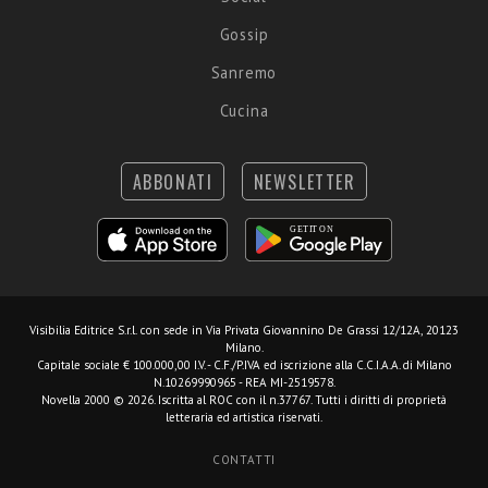
Gossip
Sanremo
Cucina
ABBONATI
NEWSLETTER
Visibilia Editrice S.r.l.
con sede in Via Privata Giovannino De Grassi 12/12A, 20123
Milano.
Capitale sociale € 100.000,00 I.V. - C.F./P.IVA ed iscrizione alla C.C.I.A.A. di Milano
N.10269990965 - REA MI-2519578.
Novella 2000 © 2026. Iscritta al ROC con il n.37767. Tutti i diritti di proprietà
letteraria ed artistica riservati.
CONTATTI