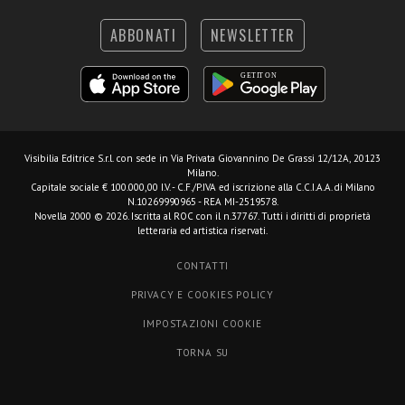
ABBONATI
NEWSLETTER
Visibilia Editrice S.r.l.
con sede in Via Privata Giovannino De Grassi 12/12A, 20123
Milano.
Capitale sociale € 100.000,00 I.V. - C.F./P.IVA ed iscrizione alla C.C.I.A.A. di Milano
N.10269990965 - REA MI-2519578.
Novella 2000 © 2026. Iscritta al ROC con il n.37767. Tutti i diritti di proprietà
letteraria ed artistica riservati.
CONTATTI
PRIVACY E COOKIES POLICY
IMPOSTAZIONI COOKIE
TORNA SU