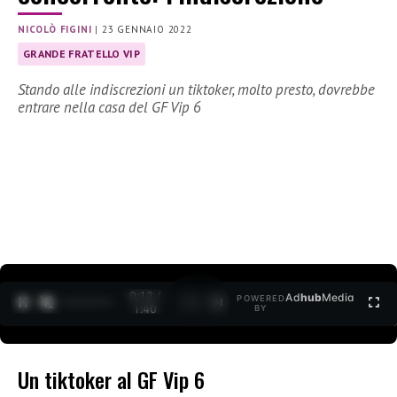
NICOLÒ FIGINI
|
23 GENNAIO 2022
GRANDE FRATELLO VIP
Stando alle indiscrezioni un tiktoker, molto presto, dovrebbe
entrare nella casa del GF Vip 6
0:12 /
Ad
hub
Media
POWERED
1
/
2
1:40
BY
Un tiktoker al GF Vip 6