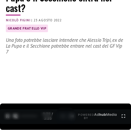
cast?
NICOLÒ FIGINI
|
23 AGOSTO 2022
GRANDE FRATELLO VIP
Una foto potrebbe lasciare intendere che Alessio Tripi, ex de
La Pupa e il Secchione potrebbe entrare nel cast del GF Vip
7
0:30 /
Ad
hub
Media
POWERED
1
/
2
3:35
BY