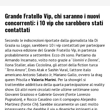
Grande Fratello Vip, chi saranno i nuovi
concorrenti: i 10 vip che sarebbero stati
contattati
Secondo le indiscrezioni riportate dalla giornalista Ida Di
Grazia su
Leggo
, sarebbero 10 i vip contattati per partecipare
alla nuova edizione del Grande Fratello Vip, in partenza
probabilmente a settembre. Ecco chi sono. Partiamo da
Armando Incarnato, volto noto grazie a “
Uomini e Donne
“,
Ilona Staller, alias Cicciolina, gli attori della fiction turca
“
Terra Amara”
, Enes Atak e Sashin Vural, l’attore italo
americano Antonio Sabato Jr, Mariano Gallo, ovvero la drag
queen Priscila e
Valeria Marini.
Per la showgirl si
tratterebbe addirittura della quarta partecipazione al reality
show. Gli altri nomi circolati nelle ultime settimane sono
Giovanni Grazioso e Gabriele Govoni (fonte Lorenzo
Pugnaloni), e Rocco Casalino con il compagno Alejandro
Martinez (fonte
Chi
). Sarebbe sicuramente un cast molto
interessante che darebbe il via a dinamiche intriganti e in