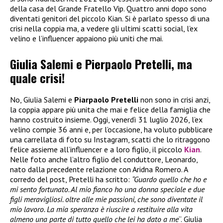
della casa del Grande Fratello Vip. Quattro anni dopo sono
diventati genitori del piccolo Kian. Si è parlato spesso di una
crisi nella coppia ma, a vedere gli ultimi scatti social, l’ex
velino e l’influencer appaiono più uniti che mai.
Giulia Salemi e Pierpaolo Pretelli, ma
quale crisi!
No, Giulia Salemi e
Piarpaolo Pretelli
non sono in crisi anzi,
la coppia appare più unita che mai e felice della famiglia che
hanno costruito insieme. Oggi, venerdì 31 luglio 2026, l’ex
velino compie 36 anni e, per l’occasione, ha voluto pubblicare
una carrellata di foto su Instagram, scatti che lo ritraggono
felice assieme all’influencer e a loro figlio, il piccolo
Kian
.
Nelle foto anche l’altro figlio del conduttore, Leonardo,
nato dalla precedente relazione con Aridna Romero. A
corredo del post, Pretelli ha scritto:
“Guardo quello che ho e
mi sento fortunato. Al mio fianco ho una donna speciale e due
figli meravigliosi. oltre alle mie passioni, che sono diventate il
mio lavoro. La mia speranza è riuscire a restituire alla vita
almeno una parte di tutto quello che lei ha dato a me
“. Giulia