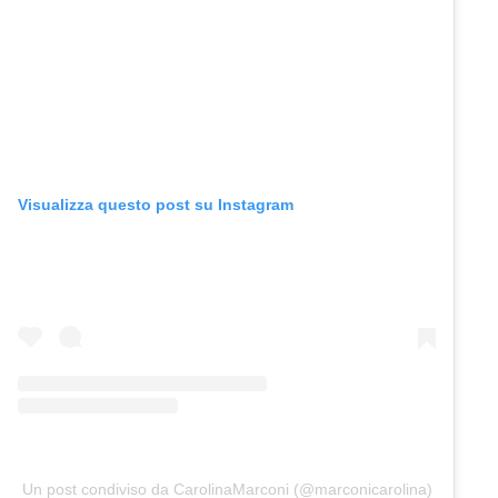
Visualizza questo post su Instagram
Un post condiviso da CarolinaMarconi (@marconicarolina)