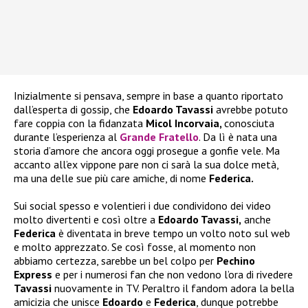
Inizialmente si pensava, sempre in base a quanto riportato
dall’esperta di gossip, che
Edoardo Tavassi
avrebbe potuto
fare coppia con la fidanzata
Micol Incorvaia,
conosciuta
durante l’esperienza al
Grande Fratello
. Da lì è nata una
storia d’amore che ancora oggi prosegue a gonfie vele. Ma
accanto all’ex vippone pare non ci sarà la sua dolce metà,
ma una delle sue più care amiche, di nome
Federica.
Sui social spesso e volentieri i due condividono dei video
molto divertenti e così oltre a
Edoardo Tavassi,
anche
Federica
è diventata in breve tempo un volto noto sul web
e molto apprezzato. Se così fosse, al momento non
abbiamo certezza, sarebbe un bel colpo per
Pechino
Express
e per i numerosi fan che non vedono l’ora di rivedere
Tavassi
nuovamente in TV. Peraltro il fandom adora la bella
amicizia che unisce
Edoardo
e
Federica
, dunque potrebbe