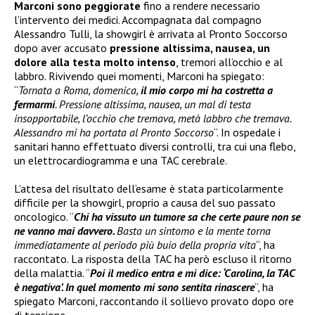
Marconi sono peggiorate
fino a rendere necessario
l’intervento dei medici. Accompagnata dal compagno
Alessandro Tulli, la showgirl è arrivata al Pronto Soccorso
dopo aver accusato
pressione altissima, nausea, un
dolore alla testa molto intenso
, tremori all’occhio e al
labbro. Rivivendo quei momenti, Marconi ha spiegato:
“
Tornata a Roma, domenica,
il mio corpo mi ha costretta a
fermarmi
. Pressione altissima, nausea, un mal di testa
insopportabile, l’occhio che tremava, metà labbro che tremava.
Alessandro mi ha portata al Pronto Soccorso
“. In ospedale i
sanitari hanno effettuato diversi controlli, tra cui una flebo,
un elettrocardiogramma e una TAC cerebrale.
L’attesa del risultato dell’esame è stata particolarmente
difficile per la showgirl, proprio a causa del suo passato
oncologico. “
Chi ha vissuto un tumore sa che certe paure non se
ne vanno mai davvero.
Basta un sintomo e la mente torna
immediatamente al periodo più buio della propria vita
“, ha
raccontato. La risposta della TAC ha però escluso il ritorno
della malattia. “
Poi il medico entra e mi dice: ‘Carolina, la TAC
è negativa’. In quel momento mi sono sentita rinascere
“, ha
spiegato Marconi, raccontando il sollievo provato dopo ore
di tensione.