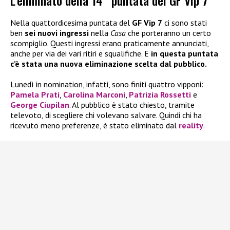
L’eliminato della 14^ puntata del GF Vip 7
Nella quattordicesima puntata del
GF Vip 7
ci sono stati
ben
sei nuovi ingressi
nella
Casa
che porteranno un certo
scompiglio. Questi ingressi erano praticamente annunciati,
anche per via dei vari ritiri e squalifiche. E
in questa puntata
c’è stata una nuova eliminazione scelta dal pubblico.
Lunedì in nomination, infatti, sono finiti quattro vipponi:
Pamela Prati
,
Carolina Marconi
,
Patrizia Rossetti
e
George Ciupilan
. Al pubblico è stato chiesto, tramite
televoto, di scegliere chi volevano salvare. Quindi chi ha
ricevuto meno preferenze, è stato eliminato dal
reality
.