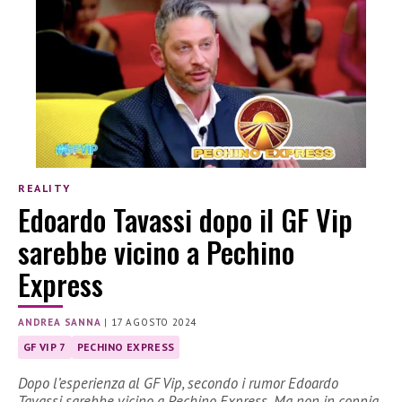
REALITY
Edoardo Tavassi dopo il GF Vip
sarebbe vicino a Pechino
Express
ANDREA SANNA
|
17 AGOSTO 2024
GF VIP 7
PECHINO EXPRESS
Dopo l’esperienza al GF Vip, secondo i rumor Edoardo
Tavassi sarebbe vicino a Pechino Express. Ma non in coppia