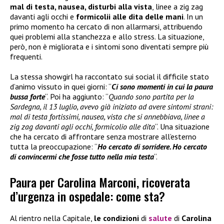
mal di testa, nausea, disturbi alla vista
, linee a zig zag
davanti agli occhi e
formicolii alle dita delle mani
. In un
primo momento ha cercato di non allarmarsi, attribuendo
quei problemi alla stanchezza e allo stress. La situazione,
però, non è migliorata e i sintomi sono diventati sempre più
frequenti.
La stessa showgirl ha raccontato sui social il difficile stato
d’animo vissuto in quei giorni: “
Ci sono momenti in cui la paura
bussa forte
“. Poi ha aggiunto: “
Quando sono partita per la
Sardegna, il 13 luglio, avevo già iniziato ad avere sintomi strani:
mal di testa fortissimi, nausea, vista che si annebbiava, linee a
zig zag davanti agli occhi, formicolio alle dita
“. Una situazione
che ha cercato di affrontare senza mostrare all’esterno
tutta la preoccupazione: “
Ho cercato di sorridere. Ho cercato
di convincermi che fosse tutto nella mia testa
“.
Paura per Carolina Marconi, ricoverata
d’urgenza in ospedale: come sta?
Al rientro nella Capitale,
le condizioni
di
salute
di
Carolina