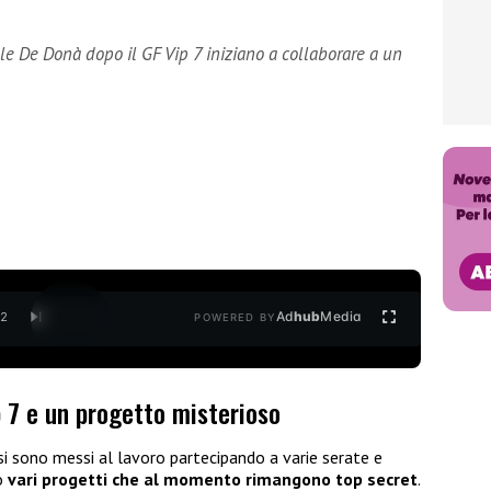
le De Donà dopo il GF Vip 7 iniziano a collaborare a un
Ad
hub
Media
/
2
POWERED BY
p 7 e un progetto misterioso
si sono messi al lavoro partecipando a varie serate e
do
vari progetti che al momento rimangono top secret
.