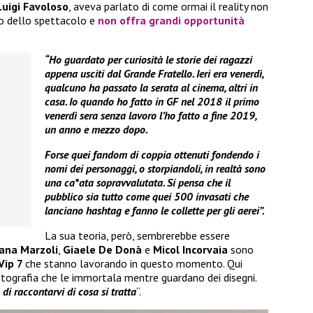
Luigi Favoloso
, aveva parlato di come ormai il reality non
do dello spettacolo e
non offra grandi opportunità
“Ho guardato per curiosità le storie dei ragazzi
appena usciti dal Grande Fratello. Ieri era venerdì,
qualcuno ha passato la serata al cinema, altri in
casa. Io quando ho fatto in GF nel 2018 il primo
venerdì sera senza lavoro l’ho fatto a fine 2019,
un anno e mezzo dopo.
Forse quei fandom di coppia ottenuti fondendo i
nomi dei personaggi, o storpiandoli, in realtà sono
una ca*ata sopravvalutata. Si pensa che il
pubblico sia tutto come quei 500 invasati che
lanciano hashtag e fanno le collette per gli aerei”.
La sua teoria, però, sembrerebbe essere
ana Marzoli
,
Giaele De Donà
e
Micol Incorvaia
sono
Vip 7
che stanno lavorando in questo momento. Qui
otografia che le immortala mentre guardano dei disegni.
 di raccontarvi di cosa si tratta
“.