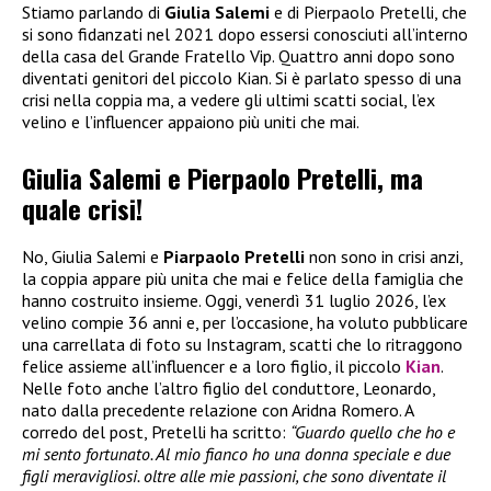
Stiamo parlando di
Giulia Salemi
e di Pierpaolo Pretelli, che
si sono fidanzati nel 2021 dopo essersi conosciuti all’interno
della casa del Grande Fratello Vip. Quattro anni dopo sono
diventati genitori del piccolo Kian. Si è parlato spesso di una
crisi nella coppia ma, a vedere gli ultimi scatti social, l’ex
velino e l’influencer appaiono più uniti che mai.
Giulia Salemi e Pierpaolo Pretelli, ma
quale crisi!
No, Giulia Salemi e
Piarpaolo Pretelli
non sono in crisi anzi,
la coppia appare più unita che mai e felice della famiglia che
hanno costruito insieme. Oggi, venerdì 31 luglio 2026, l’ex
velino compie 36 anni e, per l’occasione, ha voluto pubblicare
una carrellata di foto su Instagram, scatti che lo ritraggono
felice assieme all’influencer e a loro figlio, il piccolo
Kian
.
Nelle foto anche l’altro figlio del conduttore, Leonardo,
nato dalla precedente relazione con Aridna Romero. A
corredo del post, Pretelli ha scritto:
“Guardo quello che ho e
mi sento fortunato. Al mio fianco ho una donna speciale e due
figli meravigliosi. oltre alle mie passioni, che sono diventate il