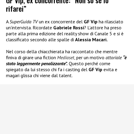
GF Vip, ex concorrente: “Non so se lo
rifarei”
A
SuperGuida TV
un ex concorrente del
GF Vip
ha rilasciato
un’intervista. Ricordate
Gabriele Rossi
? L’attore ha preso
parte alla prima edizione del reality show di Canale 5 e si è
classificato secondo alle spalle di
Alessia Macari.
Nel corso della chiacchierata ha raccontato che mentre
finiva di girare una fiction
Mediaset
, per un motivo
attoriale
“è
stato leggermente penalizzante”.
Questo perché come
spiegato da lui stesso chi fa i casting del
GF Vip
evita e
magari glissa chi viene dal talent.