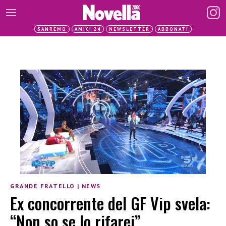
SANREMO
AMICI 24
NEWSLETTER
ABBONATI
GRANDE FRATELLO
|
NEWS
Ex concorrente del GF Vip svela:
“Non so se lo rifarei”