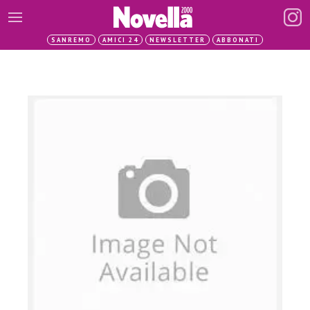
SANREMO
AMICI 24
NEWSLETTER
ABBONATI