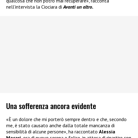
qualcosa che non potrò mai recuperare», racconta
nell’intervista la Ciociara di
Avanti un altro.
Una sofferenza ancora evidente
«È un dolore che mi porterò sempre dentro e che, secondo
me, è stato causato anche dalla totale mancanza di
sensibilità di alcune persone», ha raccontato
Alessia
Macari
, ora di nuovo serena e felice, in attesa di ripartire con