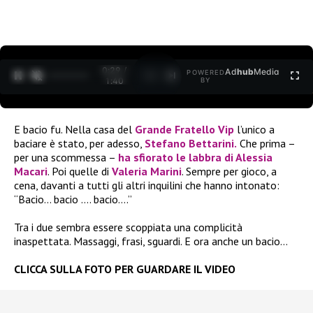
0:30 /
Ad
hub
Media
POWERED
1
/
2
1:40
BY
E bacio fu. Nella casa del
Grande Fratello
Vip
l’unico a
baciare è stato, per adesso,
Stefano Bettarini.
Che prima –
per una scommessa –
ha sfiorato le labbra di Alessia
Macari
. Poi quelle di
Valeria Marini
. Sempre per gioco, a
cena, davanti a tutti gli altri inquilini che hanno intonato:
“Bacio… bacio …. bacio….”
Tra i due sembra essere scoppiata una complicità
inaspettata. Massaggi, frasi, sguardi. E ora anche un bacio…
CLICCA SULLA FOTO PER GUARDARE IL VIDEO