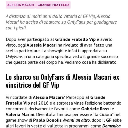
ALESSIA MACARI
GRANDE FRATELLO
A distanza di molti anni dalla vittoria al GF Vip, Alessia
Macari ha deciso di sbarcare su OnlyFans per guadagnare
con i piedi
Dopo aver partecipato al
Grande Fratello Vip
e averlo
vinto, oggi
Alessia Macari
ha rivelato di aver fatto una
scelta particolare. La showgirl è infatti approdata su
OnlyFans
in una categoria specifica visto il grande successo
che questa parte del corpo ha. Vediamo cosa ha dichiarato.
Lo sbarco su OnlyFans di Alessia Macari ex
vincitrice del GF Vip
Vi ricordate di
Alessia Macari
? Partecipò al
Grande
Fratello Vip
nel 2016 e a sorpresa vinse l’edizione battendo
concorrenti decisamente favoriti come
Gabriele Rossi
e
Valeria Marini
. Diventata famosa per essere “la Ciciora” nel
game show di
Paolo Bonolis
Avanti un altro
, dopo il
GF
ebbe
altri lavori in veste di valletta in programmi come
Domenica