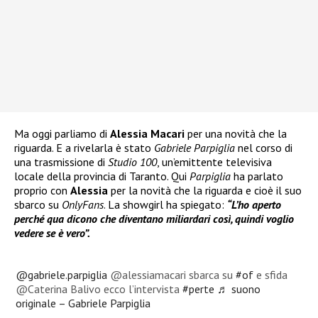
Ma oggi parliamo di
Alessia Macari
per una novità che la
riguarda. E a rivelarla è stato
Gabriele Parpiglia
nel corso di
una trasmissione di
Studio 100
, un’emittente televisiva
locale della provincia di Taranto. Qui
Parpiglia
ha parlato
proprio con
Alessia
per la novità che la riguarda e cioè il suo
sbarco su
OnlyFans
. La showgirl ha spiegato:
“L’ho aperto
perché qua dicono che diventano miliardari così, quindi voglio
vedere se è vero”.
@gabriele.parpiglia
@alessiamacari sbarca su
#of
e sfida
@Caterina Balivo ecco l’intervista
#perte
♬ suono
originale – Gabriele Parpiglia