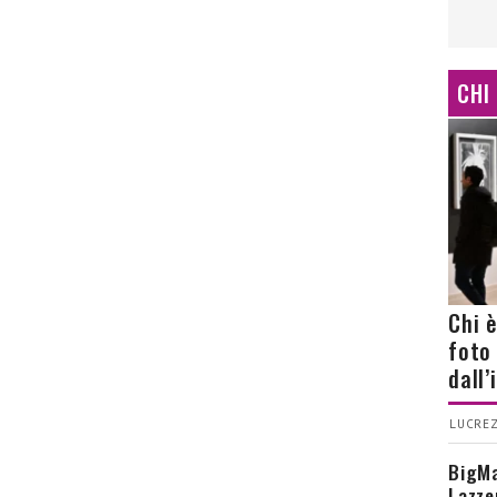
CHI
Chi 
foto
dall
LUCREZ
BigMa
Lazze