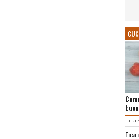
CUC
Come
buon
LUCREZ
Tiram