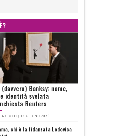
 È?
è (davvero) Banksy: nome,
 e identità svelata
’inchiesta Reuters
IA CIOTTI | 13 GIUGNO 2026
ma, chi è la fidanzata Lodovica
rini