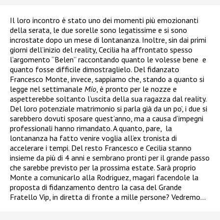
Il loro incontro è stato uno dei momenti più emozionanti
della serata, le due sorelle sono legatissime e si sono
incrostate dopo un mese di lontananza. Inoltre, sin dai primi
giorni dell’inizio del reality, Cecilia ha affrontato spesso
l’argomento “Belen” raccontando quanto le volesse bene e
quanto fosse difficile dimostraglielo. Del fidanzato
Francesco Monte, invece, sappiamo che, stando a quanto si
legge nel settimanale
Mio
, è pronto per le nozze e
aspetterebbe soltanto l’uscita della sua ragazza dal reality.
Del loro potenziale matrimonio si parla già da un po’, i due si
sarebbero dovuti sposare quest’anno, ma a causa d’impegni
professionali hanno rimandato. A quanto, pare, la
lontananza ha fatto venire voglia all’ex tronista di
accelerare i tempi.
Del resto Francesco e Cecilia stanno
insieme da più di 4 anni e sembrano pronti per il grande passo
che sarebbe previsto per la prossima estate. Sarà proprio
Monte a comunicarlo alla Rodriguez, magari facendole la
proposta di fidanzamento dentro la casa del Grande
Fratello Vip, in diretta di fronte a mille persone? Vedremo…