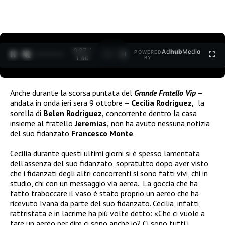
0:27 /
Ad
hub
Media
POWERED
1
/
2
1:40
BY
Anche durante la scorsa puntata del
Grande Fratello Vip
–
andata in onda ieri sera 9 ottobre –
Cecilia Rodriguez,
la
sorella di
Belen Rodriguez,
concorrente dentro la casa
insieme al fratello
Jeremias,
non ha avuto nessuna notizia
del suo fidanzato
Francesco Monte
.
Cecilia durante questi ultimi giorni si è spesso lamentata
dell’assenza del suo fidanzato, sopratutto dopo aver visto
che i fidanzati degli altri concorrenti si sono fatti vivi, chi in
studio, chi con un messaggio via aerea.
La goccia che ha
fatto traboccare il vaso è stato proprio un aereo che ha
ricevuto Ivana da parte del suo fidanzato. Cecilia, infatti,
rattristata e in lacrime ha più volte detto: «Che ci vuole a
fare un aereo per dire ci sono anche io? Ci sono tutti i