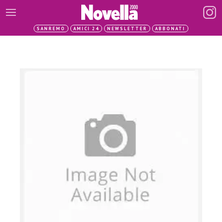
SANREMO
AMICI 24
NEWSLETTER
ABBONATI