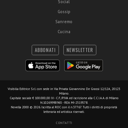
Social
Gossip
Sanremo
Cucina
ABBONATI
NEWSLETTER
Visibilia Editrice S.r.l.
con sede in Via Privata Giovannino De Grassi 12/12A, 20123
Milano.
Capitale sociale € 100.000,00 I.V. - C.F./P.IVA ed iscrizione alla C.C.I.A.A. di Milano
N.10269990965 - REA MI-2519578.
Novella 2000 © 2026. Iscritta al ROC con il n.37767. Tutti i diritti di proprietà
letteraria ed artistica riservati.
CONTATTI