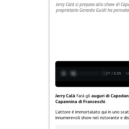
Jerry Calà si prepara allo show di Ca
proprietario Gerardo Guidi ha pensato
0:28 / 3:35
1
Jerry Calà
farà gli
auguri di Capodan
Capannina di Franceschi
.
L’attore è immortalato qui in uno scat
innumerevoli show nel ristorante e dis