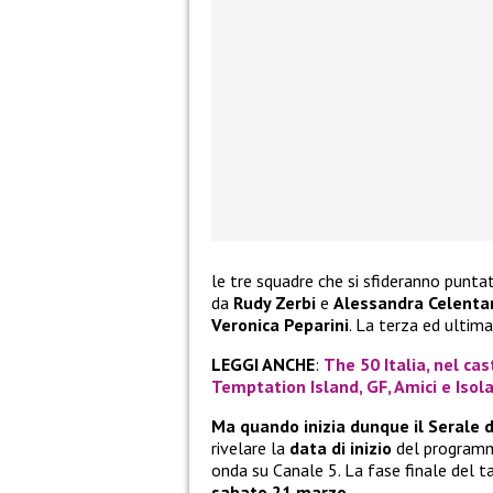
le tre squadre che si sfideranno punt
da
Rudy Zerbi
e
Alessandra Celenta
Veronica Peparini
. La terza ed ultim
LEGGI ANCHE
:
The 50 Italia, nel cas
Temptation Island, GF, Amici e Isol
Ma quando inizia dunque il Serale 
rivelare la
data di inizio
del programma
onda su Canale 5. La fase finale del 
sabato 21 marzo
.