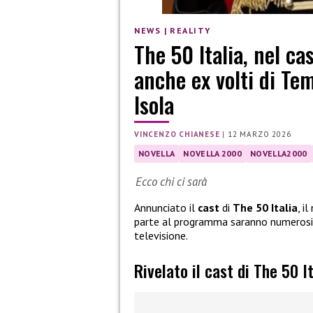
NEWS
|
REALITY
The 50 Italia, nel ca
anche ex volti di Tem
Isola
VINCENZO CHIANESE
|
12 MARZO 2026
NOVELLA
NOVELLA 2000
NOVELLA2000
Ecco chi ci sarà
Annunciato il
cast
di
The 50 Italia
, i
parte al programma saranno numerosi 
televisione.
Rivelato il cast di The 50 It