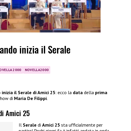
ando inizia il Serale
OVELLA 2000
NOVELLA2000
inizia il Serale di Amici 25
: ecco la
data
della
prima
 show di
Maria De Filippi
.
 di Amici 25
Il
Serale
di
Amici 25
sta ufficialmente per
partire! Pochi giorni fa è infatti andata in onda