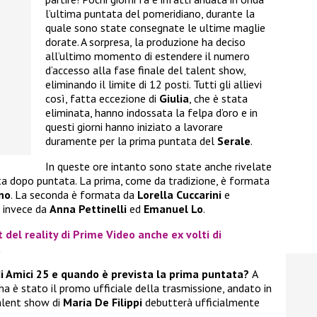
l’ultima puntata del pomeridiano, durante la
quale sono state consegnate le ultime maglie
dorate. A sorpresa, la produzione ha deciso
all’ultimo momento di estendere il numero
d’accesso alla fase finale del talent show,
eliminando il limite di 12 posti. Tutti gli allievi
così, fatta eccezione di
Giulia
, che è stata
eliminata, hanno indossata la felpa d’oro e in
questi giorni hanno iniziato a lavorare
duramente per la prima puntata del
Serale
.
In queste ore intanto sono state anche rivelate
ata dopo puntata. La prima, come da tradizione, è formata
no
. La seconda è formata da
Lorella Cuccarini
e
a invece da
Anna Pettinelli
ed
Emanuel Lo
.
t del reality di Prime Video anche ex volti di
a
di Amici 25 e quando è prevista la prima puntata?
A
 è stato il promo ufficiale della trasmissione, andato in
talent show di
Maria De Filippi
debutterà ufficialmente