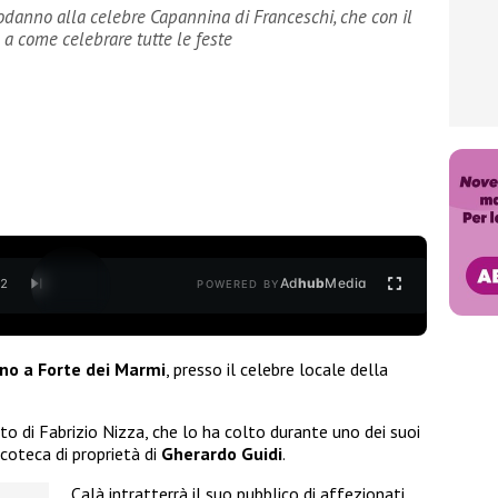
podanno alla celebre Capannina di Franceschi, che con il
 a come celebrare tutte le feste
Ad
hub
Media
/
2
POWERED BY
no a Forte dei Marmi
, presso il celebre locale della
to di Fabrizio Nizza, che lo ha colto durante uno dei suoi
coteca di proprietà di
Gherardo Guidi
.
Calà intratterrà il suo pubblico di affezionati