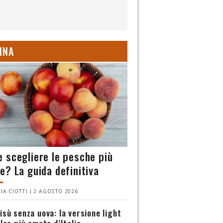
INA
 scegliere le pesche più
e? La guida definitiva
IA CIOTTI | 2 AGOSTO 2026
isù senza uova: la versione light
olce più amato d’Italia