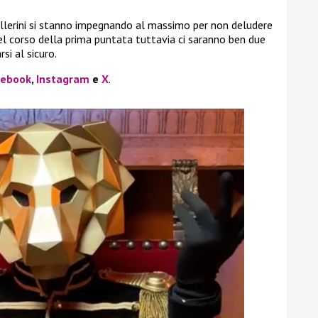
 ballerini si stanno impegnando al massimo per non deludere
nel corso della prima puntata tuttavia ci saranno ben due
si al sicuro.
cebook
,
Instagram
e
X
.