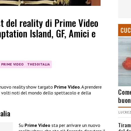
st del reality di Prime Video
CUC
ptation Island, GF, Amici e
PRIME VIDEO
THE50ITALIA
l nuovo reality show targato
Prime Video
. A prendere
Come
volti noti del mondo dello spettacolo e della
buon
alia
LUCREZ
Tiram
Su
Prime Video
sta per arrivare un nuovo
del d