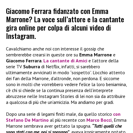
Giacomo Ferrara fidanzato con Emma
Marrone? La voce sull’attore e la cantante
gira online per colpa di alcuni video di
Instagram.
Cavalchiamo anche noi con interesse il gossip che
sembrerebbe crearsi in queste ore su
Emma Marrone
e
Giacomo Ferrara
.
La cantante di
Amici
e l’attore della
serie TV
Suburra
di Netflix, infatti, si sarebbero
ultimamente avvicinati in modo “sospetto”. L’occhio attento
dei fan della Marrone, d’altronde, non perdona. E siccome
sono in molti che vorrebbero vedere felice la loro beniamina,
c’è chi si chiede se la continua presenza dell’interprete
abruzzese nelle Instagram Stories di lei non sia da attribuire
a qualcosa di più che un’amicizia. Ma andiamo per gradi.
Dopo una serie di legami finiti male, da quello storico
con
Stefano De Martino
al più recente con
Marco Bocci
, Emma
Marrone sembrava aver gettato la spugna.
“Tutti quelli che
sono stati con me, poi si sposano”
, aveva ironicamente notato