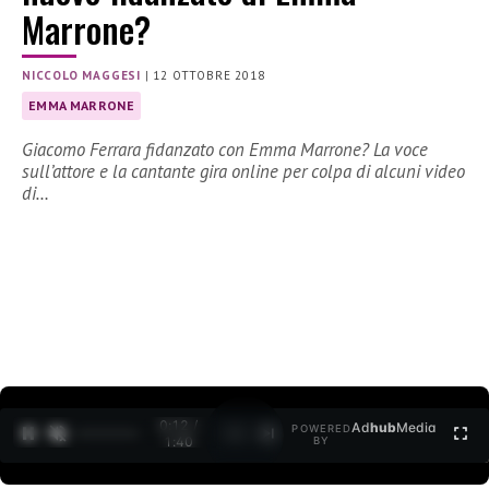
Marrone?
NICCOLO MAGGESI
|
12 OTTOBRE 2018
EMMA MARRONE
Giacomo Ferrara fidanzato con Emma Marrone? La voce
sull’attore e la cantante gira online per colpa di alcuni video
di…
0:12 /
Ad
hub
Media
POWERED
1
/
2
1:40
BY