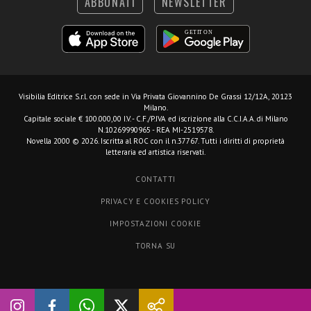
ABBONATI
NEWSLETTER
Visibilia Editrice S.r.l.
con sede in Via Privata Giovannino De Grassi 12/12A, 20123
Milano.
Capitale sociale € 100.000,00 I.V. - C.F./P.IVA ed iscrizione alla C.C.I.A.A. di Milano
N.10269990965 - REA MI-2519578.
Novella 2000 © 2026. Iscritta al ROC con il n.37767. Tutti i diritti di proprietà
letteraria ed artistica riservati.
CONTATTI
PRIVACY E COOKIES POLICY
IMPOSTAZIONI COOKIE
TORNA SU