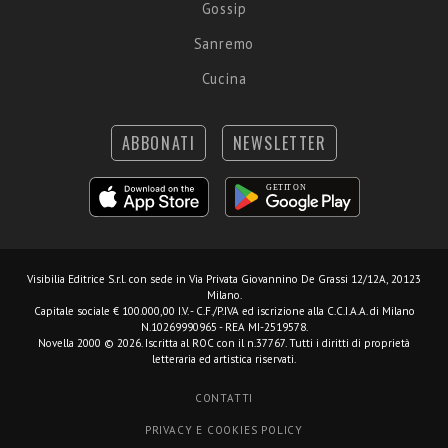
Gossip
Sanremo
Cucina
ABBONATI
NEWSLETTER
Visibilia Editrice S.r.l.
con sede in Via Privata Giovannino De Grassi 12/12A, 20123
Milano.
Capitale sociale € 100.000,00 I.V. - C.F./P.IVA ed iscrizione alla C.C.I.A.A. di Milano
N.10269990965 - REA MI-2519578.
Novella 2000 © 2026. Iscritta al ROC con il n.37767. Tutti i diritti di proprietà
letteraria ed artistica riservati.
CONTATTI
PRIVACY E COOKIES POLICY