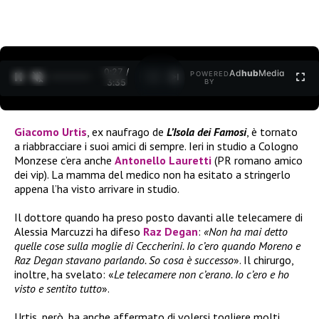
0:27 /
Ad
hub
Media
POWERED
1
/
2
3:35
BY
Giacomo Urtis
, ex naufrago de
L’Isola dei Famosi
, è tornato
a riabbracciare i suoi amici di sempre. Ieri in studio a Cologno
Monzese c’era anche
Antonello Lauretti
(PR romano amico
dei vip). La mamma del medico non ha esitato a stringerlo
appena l’ha visto arrivare in studio.
Il dottore quando ha preso posto davanti alle telecamere di
Alessia Marcuzzi ha difeso
Raz Degan
:
«Non ha mai detto
quelle cose sulla moglie di Ceccherini. Io c’ero quando Moreno e
Raz Degan stavano parlando. So cosa è successo
». Il chirurgo,
inoltre, ha svelato: «
Le telecamere non c’erano. Io c’ero e ho
visto e sentito tutto
».
Urtis, però, ha anche affermato di volersi togliere molti