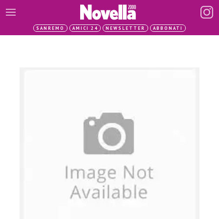
SANREMO
AMICI 24
NEWSLETTER
ABBONATI