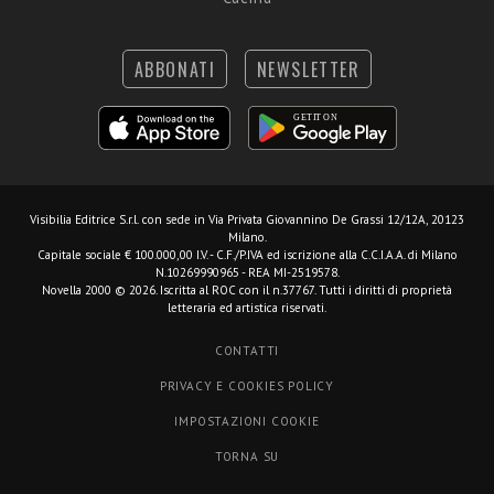
ABBONATI
NEWSLETTER
Visibilia Editrice S.r.l.
con sede in Via Privata Giovannino De Grassi 12/12A, 20123
Milano.
Capitale sociale € 100.000,00 I.V. - C.F./P.IVA ed iscrizione alla C.C.I.A.A. di Milano
N.10269990965 - REA MI-2519578.
Novella 2000 © 2026. Iscritta al ROC con il n.37767. Tutti i diritti di proprietà
letteraria ed artistica riservati.
CONTATTI
PRIVACY E COOKIES POLICY
IMPOSTAZIONI COOKIE
TORNA SU