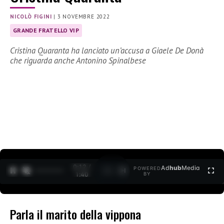
NICOLÒ FIGINI
|
3 NOVEMBRE 2022
GRANDE FRATELLO VIP
Cristina Quaranta ha lanciato un’accusa a Giaele De Donà
che riguarda anche Antonino Spinalbese
0:12 /
Ad
hub
Media
POWERED
1
/
2
1:40
BY
Parla il marito della vippona