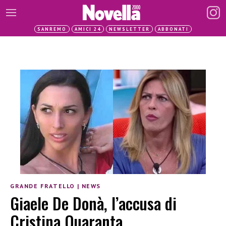
SANREMO
AMICI 24
NEWSLETTER
ABBONATI
GRANDE FRATELLO
|
NEWS
Giaele De Donà, l’accusa di
Cristina Quaranta