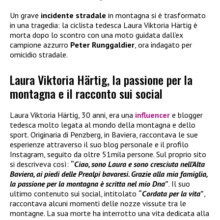
Un grave
incidente stradale
in montagna si è trasformato
in una tragedia: la ciclista tedesca Laura Viktoria Härtig è
morta dopo lo scontro con una moto guidata dall’ex
campione azzurro
Peter Runggaldier
, ora indagato per
omicidio stradale.
Laura Viktoria Härtig, la passione per la
montagna e il racconto sui social
Laura Viktoria Härtig, 30 anni, era una
influencer
e blogger
tedesca molto legata al mondo della montagna e dello
sport. Originaria di Penzberg, in Baviera, raccontava le sue
esperienze attraverso il suo blog personale e il profilo
Instagram, seguito da oltre 51mila persone. Sul proprio sito
si descriveva così:
“
Ciao, sono Laura e sono cresciuta nell’Alta
Baviera, ai piedi delle Prealpi bavaresi. Grazie alla mia famiglia,
la passione per la montagna è scritta nel mio Dna
”
. Il suo
ultimo contenuto sui social, intitolato
“
Cordata per la vita
”
,
raccontava alcuni momenti delle nozze vissute tra le
montagne. La sua morte ha interrotto una vita dedicata alla