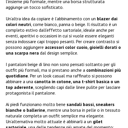
l’insieme più formale, mentre una borsa strutturata
aggiunge un tocco sofisticato.
Un’altra idea da copiare è l’abbinamento con un
blazer dai
colori neutri
, come bianco, panna o beige. Il risultato è un
completo estivo dall’effetto sartoriale, ideale anche per
eventi, aperitivi o occasioni in cui si vuole essere eleganti
senza indossare capi troppo pesanti. Per creare contrasto si
possono aggiungere
accessori color cuoio, gioielli dorati o
una scarpa nera
dal design semplice.
I pantaloni beige di lino non sono pensati soltanto per gli
outfit più formali, ma si prestano anche a
combinazioni più
quotidiane
. Per un look casual ma raffinato si possono
abbinare a una
canotta in cotone, una t-shirt basica o un
top aderente
, scegliendo capi dalle linee pulite per lasciare
protagonista il pantalone.
Ai piedi funzionano molto bene
sandali bassi, sneakers
bianche o ballerine
, mentre una borsa in pelle o in tessuto
naturale completa un outfit semplice ma elegante.
Un’alternativa molto attuale è abbinarli a un
gilet
sartoriale
, una delle tendenze più amate del momento: