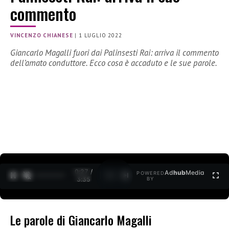
commento
VINCENZO CHIANESE
|
1 LUGLIO 2022
Giancarlo Magalli fuori dai Palinsesti Rai: arriva il commento
dell’amato conduttore. Ecco cosa è accaduto e le sue parole.
0:28 /
Ad
hub
Media
POWERED
1
/
2
3:35
BY
Le parole di Giancarlo Magalli