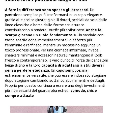
A fare la differenza sono spesso gli accessori
. Un
pantalone semplice può trasformarsi in un capo elegante
grazie alle scelte giuste: gioielli dorati, occhiali da sole dalle
linee classiche e borse dalle forme strutturate
contribuiscono a rendere l’outfit più sofisticato.
Anche le
scarpe giocano un ruolo fondamentale
. Un sandalo con
tacco sottile dona immediatamente un effetto più
femminile e raffinato, mentre un mocassino aggiunge un
tocco professionale. Per una giornata informale, invece,
sneakers minimal e accessori naturali mantengono il look
fresco e contemporaneo. Il vero punto di forza dei pantaloni
beige di lino è la loro
capacità di adattarsi a stili diversi
senza perdere eleganza
. Un capo semplice, ma
estremamente versatile, che può essere indossato stagione
dopo stagione cambiando soltanto abbinamenti e dettagli.
Proprio per questo continua a essere uno degli investimenti
più interessanti del guardaroba estivo:
comodo, chic e
sempre attuale
.