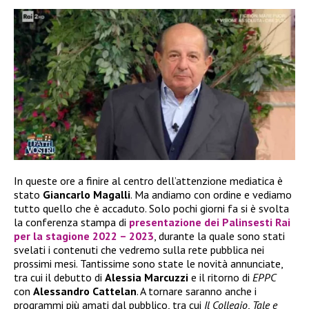
In queste ore a finire al centro dell’attenzione mediatica è
stato
Giancarlo Magalli
. Ma andiamo con ordine e vediamo
tutto quello che è accaduto. Solo pochi giorni fa si è svolta
la conferenza stampa di
presentazione dei
Palinsesti Rai
per la stagione 2022 – 2023
, durante la quale sono stati
svelati i contenuti che vedremo sulla rete pubblica nei
prossimi mesi. Tantissime sono state le novità annunciate,
tra cui il debutto di
Alessia Marcuzzi
e il ritorno di
EPPC
con
Alessandro Cattelan
. A tornare saranno anche i
programmi più amati dal pubblico, tra cui
Il Collegio
,
Tale e