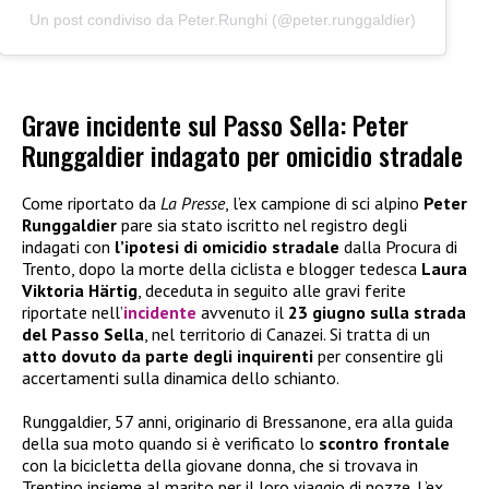
Un post condiviso da Peter.Runghi (@peter.runggaldier)
Grave incidente sul Passo Sella: Peter
Runggaldier indagato per omicidio stradale
Come riportato da
La Presse
, l’ex campione di sci alpino
Peter
Runggaldier
pare sia stato iscritto nel registro degli
indagati con
l’ipotesi di omicidio stradale
dalla Procura di
Trento, dopo la morte della ciclista e blogger tedesca
Laura
Viktoria Härtig
, deceduta in seguito alle gravi ferite
riportate nell’
incidente
avvenuto il
23 giugno sulla strada
del Passo Sella
, nel territorio di Canazei. Si tratta di un
atto dovuto da parte degli inquirenti
per consentire gli
accertamenti sulla dinamica dello schianto.
Runggaldier, 57 anni, originario di Bressanone, era alla guida
della sua moto quando si è verificato lo
scontro frontale
con la bicicletta della giovane donna, che si trovava in
Trentino insieme al marito per il loro viaggio di nozze. L’ex