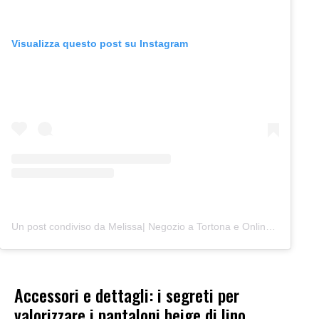
Visualizza questo post su Instagram
Un post condiviso da Melissa| Negozio a Tortona e Online (@junocreativelab)
Accessori e dettagli: i segreti per
valorizzare i pantaloni beige di lino