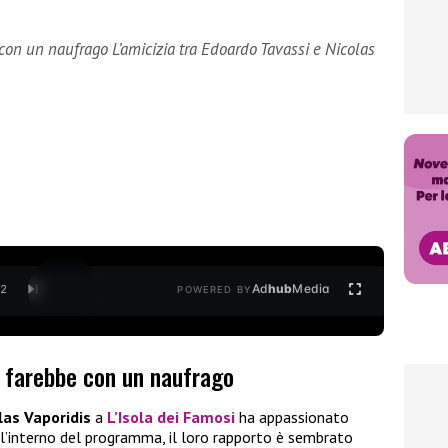
on un naufrago L’amicizia tra Edoardo Tavassi e Nicolas
Ad
hub
Media
/
2
POWERED BY
o farebbe con un naufrago
las Vaporidis
a
L’Isola dei Famosi
ha appassionato
all’interno del programma, il loro rapporto è sembrato