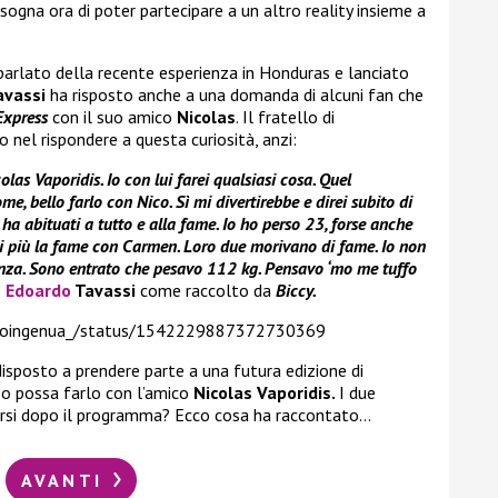
sogna ora di poter partecipare a un altro reality insieme a
 parlato della recente esperienza in Honduras e lanciato
avassi
ha risposto anche a una domanda di alcuni fan che
Express
con il suo amico
Nicolas
. Il fratello di
 nel rispondere a questa curiosità, anzi:
las Vaporidis. Io con lui farei qualsiasi cosa. Quel
e, bello farlo con Nico. Sì mi divertirebbe e direi subito di
 ha abituati a tutto e alla fame. Io ho perso 23, forse anche
di più la fame con Carmen. Loro due morivano di fame. Io non
panza. Sono entrato che pesavo 112 kg. Pensavo ‘mo me tuffo
o
Edoardo
Tavassi
come raccolto da
Biccy.
onoingenua_/status/1542229887372730369
isposto a prendere parte a una futura edizione di
o possa farlo con l’amico
Nicolas Vaporidis.
I due
rsi dopo il programma? Ecco cosa ha raccontato…
AVANTI