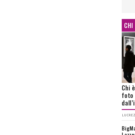
CHI
Chi 
foto
dall
LUCREZ
BigMa
Lazze