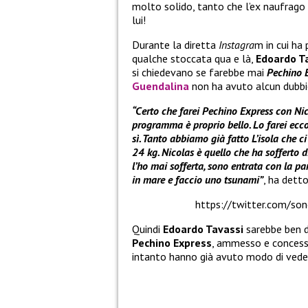
molto solido, tanto che l’ex naufrago 
lui!
Durante la diretta
Instagra
m in cui ha
qualche stoccata qua e là,
Edoardo T
si chiedevano se farebbe mai
Pechino 
Guendalina
non ha avuto alcun dubbio
“Certo che farei Pechino Express con Nico
programma è proprio bello. Lo farei eccom
sì. Tanto abbiamo già fatto L’isola che ci
24 kg. Nicolas è quello che ha sofferto 
l’ho mai sofferta, sono entrata con la 
in mare e faccio uno tsunami”
, ha dett
https://twitter.com/s
Quindi
Edoardo Tavassi
sarebbe ben d
Pechino Express
, ammesso e concess
intanto hanno già avuto modo di vede