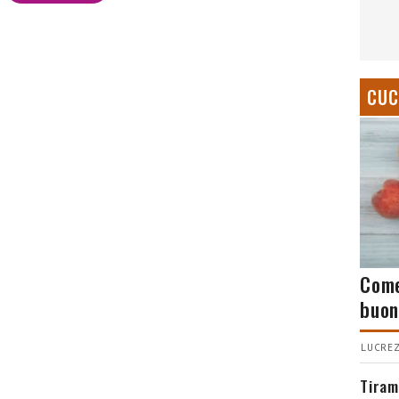
CUC
Come
buon
LUCREZ
Tiram