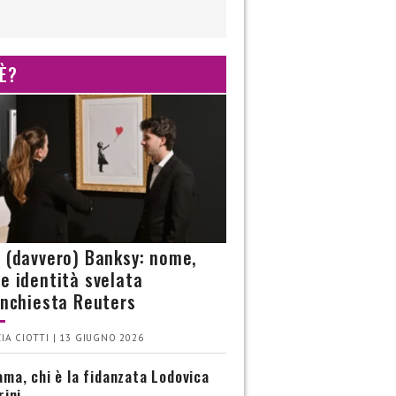
 È?
è (davvero) Banksy: nome,
 e identità svelata
’inchiesta Reuters
IA CIOTTI | 13 GIUGNO 2026
ma, chi è la fidanzata Lodovica
rini