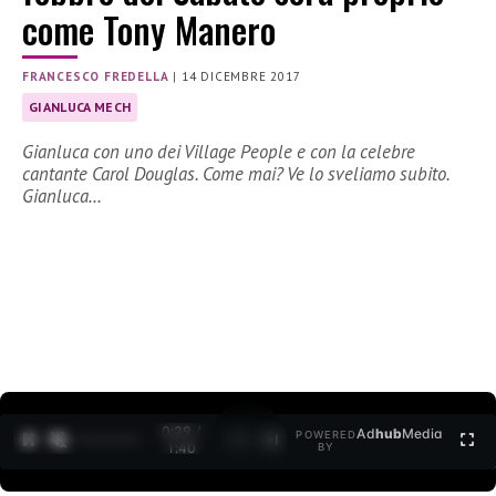
come Tony Manero
FRANCESCO FREDELLA
|
14 DICEMBRE 2017
GIANLUCA MECH
Gianluca con uno dei Village People e con la celebre
cantante Carol Douglas. Come mai? Ve lo sveliamo subito.
Gianluca…
0:30 /
Ad
hub
Media
POWERED
1
/
2
1:40
BY