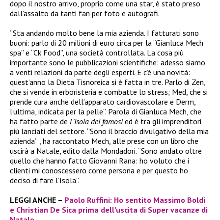
dopo il nostro arrivo, proprio come una star, è stato preso
dall’assalto da tanti fan per foto e autografi.
“Sta andando molto bene la mia azienda. I fatturati sono
buoni: parlo di 20 milioni di euro circa per la “Gianluca Mech
spa” e “Ck Food”, una società controllata. La cosa più
importante sono le pubblicazioni scientifiche: adesso siamo
a venti relazioni da parte degli esperti. E c’è una novità:
quest’anno la Dieta Tisnoreica si è fatta in tre. Parlo di Zen,
che si vende in erboristeria e combatte lo stress; Med, che si
prende cura anche dell’apparato cardiovascolare e Derm,
l’ultima, indicata per la pelle”. Parola di Gianluca Mech, che
ha fatto parte de
L’Isola dei famosi
ed è tra gli imprenditori
più lanciati del settore. “Sono il braccio divulgativo della mia
azienda” , ha raccontato Mech, alle prese con un libro che
uscirà a Natale, edito dalla Mondadori. “Sono andato oltre
quello che hanno fatto Giovanni Rana: ho voluto che i
clienti mi conoscessero come persona e per questo ho
deciso di fare l’Isola”.
LEGGI ANCHE –
Paolo Ruffini: Ho sentito Massimo Boldi
e Christian De Sica prima dell’uscita di Super vacanze di
Natale