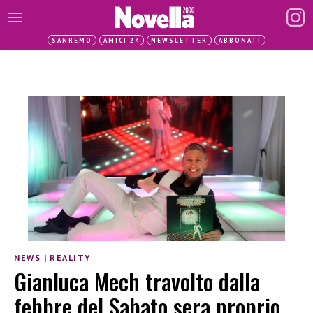
SANREMO
AMICI 24
NEWSLETTER
ABBONATI
NEWS
|
REALITY
Gianluca Mech travolto dalla
febbre del Sabato sera proprio