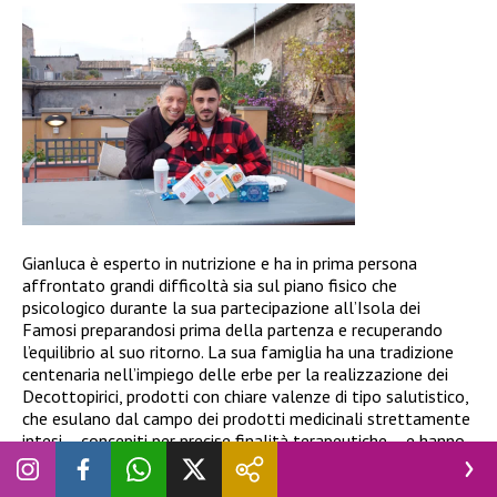
Gianluca è esperto in nutrizione e ha in prima persona
affrontato grandi difficoltà sia sul piano fisico che
psicologico durante la sua partecipazione all’Isola dei
Famosi preparandosi prima della partenza e recuperando
l’equilibrio al suo ritorno. La sua famiglia ha una tradizione
centenaria nell’impiego delle erbe per la realizzazione dei
Decottopirici, prodotti con chiare valenze di tipo salutistico,
che esulano dal campo dei prodotti medicinali strettamente
intesi – concepiti per precise finalità terapeutiche – e hanno
come obiettivo quello di migliorare lo stato nutrizionale,
ottimizzando le condizioni di benessere generale